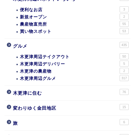
便利なお店
3
新規オープン
2
農産物直売所
55
買い物スポット
53
435
グルメ
木更津周辺テイクアウト
50
木更津周辺デリバリー
5
木更津の農産物
2
木更津周辺グルメ
317
76
木更津に住む
15
変わりゆく金田地区
6
旅