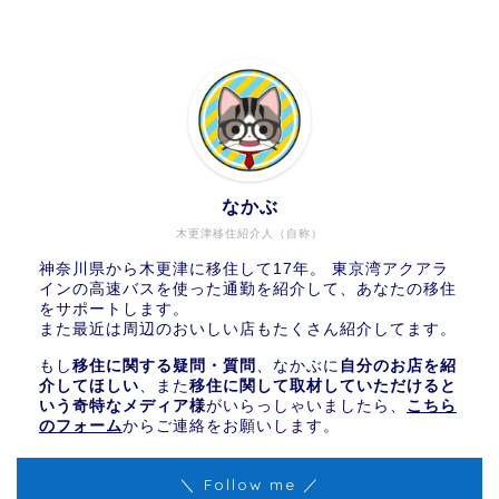
なかぶ
木更津移住紹介人（自称）
神奈川県から木更津に移住して17年。 東京湾アクアラ
インの高速バスを使った通勤を紹介して、あなたの移住
をサポートします。
また最近は周辺のおいしい店もたくさん紹介してます。
もし
移住に関する疑問・質問
、なかぶに
自分のお店を紹
介してほしい
、また
移住に関して取材していただけると
いう奇特なメディア様
がいらっしゃいましたら、
こちら
のフォーム
からご連絡をお願いします。
＼ Follow me ／