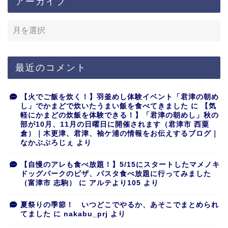
アーカイブ
最近のコメント
【火でご飯を炊く！】羽釜めし体験イベント「君津の朝め
し」でかまどで炊いたうまい飯を食べてきました
に
【気
軽にかまどの炊飯を体験できる！】「君津の朝めし」秋の
部が10月、11月の日曜日に開催されます（君津市 西粟
倉）｜木更津、君津、袖ケ浦の情報をお伝えするブログ｜
なかぶぷろじぇ
より
【自慢のアレも食べ放題！】5/15にスタートしたマメノキ
ドッグパークのピザ、パスタ食べ放題に行ってみました
（富津市 志駒）
に
アルテより105
より
夏祭りの季節！ いつどこでやるか、あそこでまとめられ
てました
に
nakabu_prj
より