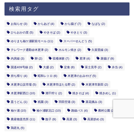
検索用タグ
お知らせ
(3)
からあげ
(4)
から揚げ
(7)
なばな
(2)
ひらおかの里
(5)
やきそば
(2)
やきとり
(3)
ゆりまち袖ケ浦駅前モール
(11)
スーパーせんどう
(5)
テレワーク通勤@木更津
(2)
ホルモン焼き
(2)
久留里線
(3)
内房線
(3)
卵
(2)
収穫体験
(7)
君津
(4)
唐揚げ
(9)
国道409号線
(2)
大盛
(2)
定食
(8)
富士見亭
(2)
弁当
(4)
持ち帰り
(4)
昭和レトロ
(6)
木更津のおみやげ
(5)
木更津公設市場
(5)
木更津市ほたる野
(2)
木更津市新田
(2)
木更津駅西口
(10)
潮干狩り
(2)
焼きそば
(4)
焼きめし
(1)
皿うどん
(1)
祇園
(3)
羽田空港
(3)
菜花摘み
(3)
袖ケ浦
(10)
袖ケ浦駅北口
(10)
路線バス
(4)
農村公園
(2)
農産物直売所
(11)
餃子
(9)
高菜
(3)
高菜炒め
(3)
鶏若丸
(5)