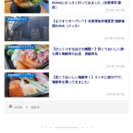
KUttAにさっそく行ってみました（木更津市 新
田）
2021年11月13日
木更津周辺グルメ
【もうすぐオープン？】木更津魚市場直営 海鮮食
堂KUttA（クッタ）
2021年10月26日
木更津周辺テイクアウト
【びっくりするほどの種類！】安くておいしい持
ち帰り海鮮丼のお店 房総丼丸
2021年7月16日
木更津周辺テイクアウト
【安くておいしい海鮮丼！】ランチに魚や77で、
海鮮丼を買ってきました♪
2021年6月11日
HOME
海鮮丼