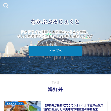
なかぶぷろじぇくと
アクアライン通勤と木更津のいろんな情報、
そして木更津周辺のおいしいお店も紹介してます
トップへ
― TAG ―
海鮮丼
木更津周辺グルメ
【海鮮丼が新鮮で安くてうまい！】木更津公設市
場内に開店した木更津魚市場直営の海鮮食堂