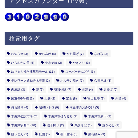
アクセスカウンター（PV数）
検索用タグ
お知らせ
(3)
からあげ
(4)
から揚げ
(7)
なばな
(2)
ひらおかの里
(5)
やきそば
(2)
やきとり
(3)
ゆりまち袖ケ浦駅前モール
(11)
スーパーせんどう
(5)
テレワーク通勤@木更津
(2)
ホルモン焼き
(2)
久留里線
(3)
内房線
(3)
卵
(2)
収穫体験
(7)
君津
(4)
唐揚げ
(9)
国道409号線
(2)
大盛
(2)
定食
(8)
富士見亭
(2)
弁当
(4)
持ち帰り
(4)
昭和レトロ
(6)
木更津のおみやげ
(5)
木更津公設市場
(5)
木更津市ほたる野
(2)
木更津市新田
(2)
木更津駅西口
(10)
潮干狩り
(2)
焼きそば
(4)
焼きめし
(1)
皿うどん
(1)
祇園
(3)
羽田空港
(3)
菜花摘み
(3)