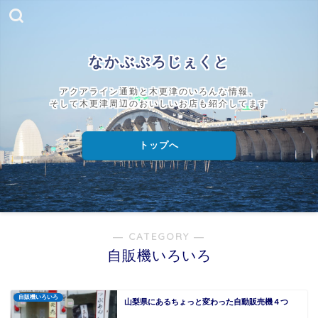
なかぶぷろじぇくと
アクアライン通勤と木更津のいろんな情報、
そして木更津周辺のおいしいお店も紹介してます
トップへ
― CATEGORY ―
自販機いろいろ
自販機いろいろ
山梨県にあるちょっと変わった自動販売機４つ