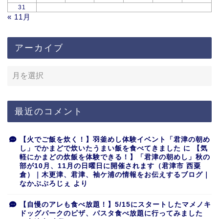
31
« 11月
アーカイブ
最近のコメント
【火でご飯を炊く！】羽釜めし体験イベント「君津の朝め
し」でかまどで炊いたうまい飯を食べてきました
に
【気
軽にかまどの炊飯を体験できる！】「君津の朝めし」秋の
部が10月、11月の日曜日に開催されます（君津市 西粟
倉）｜木更津、君津、袖ケ浦の情報をお伝えするブログ｜
なかぶぷろじぇ
より
【自慢のアレも食べ放題！】5/15にスタートしたマメノキ
ドッグパークのピザ、パスタ食べ放題に行ってみました