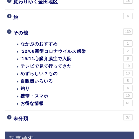
15
変わりゆく金田地区
6
旅
130
その他
なかぶのおすすめ
1
’22/08新型コロナウイルス感染
2
'19/11心臓弁膜症で入院
8
テレビで見て行ってきた
10
めずらしい？もの
13
自販機いろいろ
5
釣り
6
携帯・スマホ
10
お得な情報
61
37
未分類
記事検索