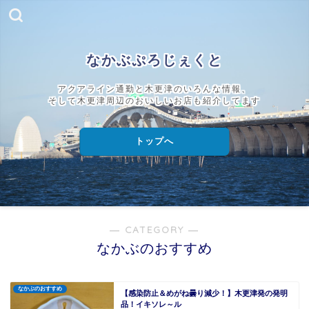
なかぶぷろじぇくと
アクアライン通勤と木更津のいろんな情報、
そして木更津周辺のおいしいお店も紹介してます
トップへ
― CATEGORY ―
なかぶのおすすめ
なかぶのおすすめ
【感染防止＆めがね曇り減少！】木更津発の発明
品！イキソレ～ル