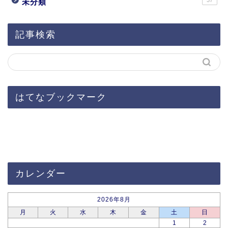
37
未分類
記事検索
はてなブックマーク
カレンダー
2026年8月
月
火
水
木
金
土
日
1
2