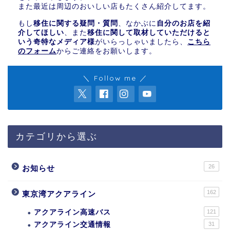
また最近は周辺のおいしい店もたくさん紹介してます。
もし
移住に関する疑問・質問
、なかぶに
自分のお店を紹
介してほしい
、また
移住に関して取材していただけると
いう奇特なメディア様
がいらっしゃいましたら、
こちら
のフォーム
からご連絡をお願いします。
＼ Follow me ／
カテゴリから選ぶ
26
お知らせ
162
東京湾アクアライン
アクアライン高速バス
121
アクアライン交通情報
31