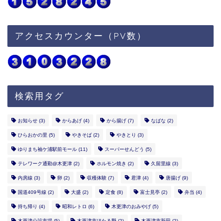
アクセスカウンター（PV数）
検索用タグ
お知らせ
(3)
からあげ
(4)
から揚げ
(7)
なばな
(2)
ひらおかの里
(5)
やきそば
(2)
やきとり
(3)
ゆりまち袖ケ浦駅前モール
(11)
スーパーせんどう
(5)
テレワーク通勤@木更津
(2)
ホルモン焼き
(2)
久留里線
(3)
内房線
(3)
卵
(2)
収穫体験
(7)
君津
(4)
唐揚げ
(9)
国道409号線
(2)
大盛
(2)
定食
(8)
富士見亭
(2)
弁当
(4)
持ち帰り
(4)
昭和レトロ
(6)
木更津のおみやげ
(5)
木更津公設市場
(5)
木更津市ほたる野
(2)
木更津市新田
(2)