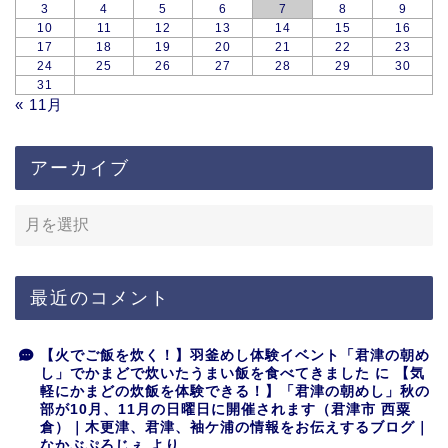
3
4
5
6
7
8
9
10
11
12
13
14
15
16
17
18
19
20
21
22
23
24
25
26
27
28
29
30
31
« 11月
アーカイブ
最近のコメント
【火でご飯を炊く！】羽釜めし体験イベント「君津の朝め
し」でかまどで炊いたうまい飯を食べてきました
に
【気
軽にかまどの炊飯を体験できる！】「君津の朝めし」秋の
部が10月、11月の日曜日に開催されます（君津市 西粟
倉）｜木更津、君津、袖ケ浦の情報をお伝えするブログ｜
なかぶぷろじぇ
より