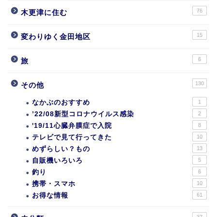
76
木更津に住む
15
変わりゆく金田地区
6
旅
130
その他
なかぶのおすすめ
1
’22/08新型コロナウイルス感染
2
'19/11心臓弁膜症で入院
8
テレビで見て行ってきた
10
めずらしい？もの
13
自販機いろいろ
5
釣り
6
携帯・スマホ
10
お得な情報
61