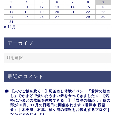
3
4
5
6
7
8
9
10
11
12
13
14
15
16
17
18
19
20
21
22
23
24
25
26
27
28
29
30
31
« 11月
アーカイブ
最近のコメント
【火でご飯を炊く！】羽釜めし体験イベント「君津の朝め
し」でかまどで炊いたうまい飯を食べてきました
に
【気
軽にかまどの炊飯を体験できる！】「君津の朝めし」秋の
部が10月、11月の日曜日に開催されます（君津市 西粟
倉）｜木更津、君津、袖ケ浦の情報をお伝えするブログ｜
なかぶぷろじぇ
より