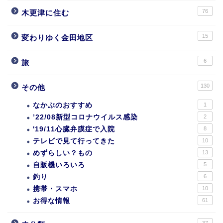
76
木更津に住む
15
変わりゆく金田地区
6
旅
130
その他
なかぶのおすすめ
1
’22/08新型コロナウイルス感染
2
'19/11心臓弁膜症で入院
8
テレビで見て行ってきた
10
めずらしい？もの
13
自販機いろいろ
5
釣り
6
携帯・スマホ
10
お得な情報
61