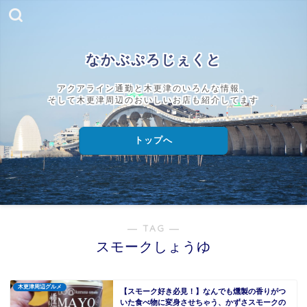
なかぶぷろじぇくと
アクアライン通勤と木更津のいろんな情報、
そして木更津周辺のおいしいお店も紹介してます
トップへ
― TAG ―
スモークしょうゆ
木更津周辺グルメ
【スモーク好き必見！】なんでも燻製の香りがつ
いた食べ物に変身させちゃう、かずさスモークの