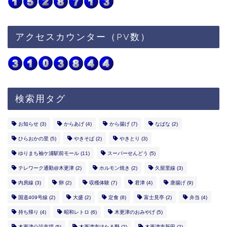
アクセスカウンター（PV数）
検索用タグ
お知らせ
(3)
からあげ
(4)
から揚げ
(7)
なばな
(2)
ひらおかの里
(5)
やきそば
(2)
やきとり
(3)
ゆりまち袖ケ浦駅前モール
(11)
スーパーせんどう
(5)
テレワーク通勤@木更津
(2)
ホルモン焼き
(2)
久留里線
(3)
内房線
(3)
卵
(2)
収穫体験
(7)
君津
(4)
唐揚げ
(9)
国道409号線
(2)
大盛
(2)
定食
(8)
富士見亭
(2)
弁当
(4)
持ち帰り
(4)
昭和レトロ
(6)
木更津のおみやげ
(5)
木更津公設市場
(5)
木更津市ほたる野
(2)
木更津市新田
(2)