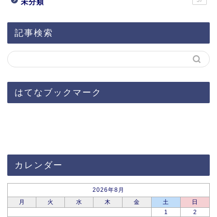
37
未分類
記事検索
はてなブックマーク
カレンダー
2026年8月
月
火
水
木
金
土
日
1
2