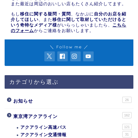
また最近は周辺のおいしい店もたくさん紹介してます。
もし
移住に関する疑問・質問
、なかぶに
自分のお店を紹
介してほしい
、また
移住に関して取材していただけると
いう奇特なメディア様
がいらっしゃいましたら、
こちら
のフォーム
からご連絡をお願いします。
＼ Follow me ／
カテゴリから選ぶ
26
お知らせ
162
東京湾アクアライン
アクアライン高速バス
121
アクアライン交通情報
31