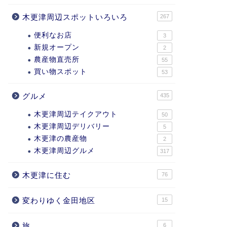
木更津周辺スポットいろいろ
267
便利なお店
3
新規オープン
2
農産物直売所
55
買い物スポット
53
グルメ
435
木更津周辺テイクアウト
50
木更津周辺デリバリー
5
木更津の農産物
2
木更津周辺グルメ
317
木更津に住む
76
変わりゆく金田地区
15
旅
6