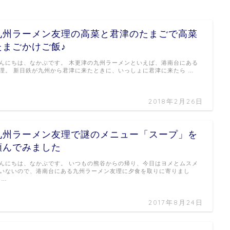
九州ラーメン友理の高菜と君津のたまごで高菜
たまごかけご飯♪
んにちは、なかぶです。 木更津の九州ラーメンといえば、港南台にある
理。 新日鉄が九州から君津に来たときに、いっしょに君津に来たら …
2018年2月26日
九州ラーメン友理で謎のメニュー「スープ」を
頼んでみました
んにちは、なかぶです。 いつもの熊谷からの帰り、今日はヨメとムスメ
いないので、港南台にある九州ラーメン友理に夕食を取りに寄りまし
 …
2017年8月24日