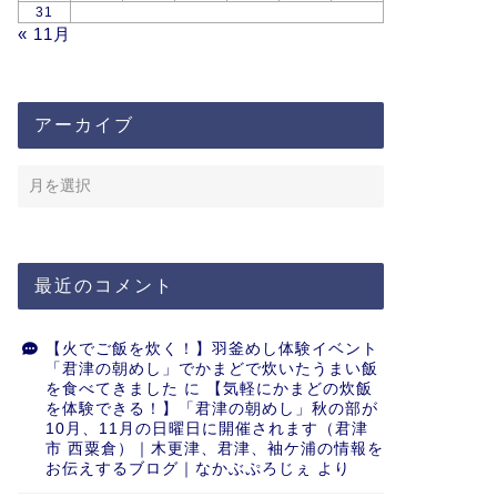
31
« 11月
アーカイブ
最近のコメント
【火でご飯を炊く！】羽釜めし体験イベント
「君津の朝めし」でかまどで炊いたうまい飯
を食べてきました
に
【気軽にかまどの炊飯
を体験できる！】「君津の朝めし」秋の部が
10月、11月の日曜日に開催されます（君津
市 西粟倉）｜木更津、君津、袖ケ浦の情報を
お伝えするブログ｜なかぶぷろじぇ
より