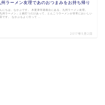
九州ラーメン友理であのおつまみをお持ち帰り
んにちは、なかぶです。 木更津市港南台にある、九州ラーメン友理。
九州ラーメン」と銘打つだけあって、とんこつラーメンが非常においしい
店です。 なかぶもよく行って …
2017年5月2日