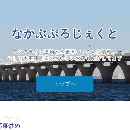
なかぶぷろじぇくと
アクアライン通勤と木更津のいろんな情報、
そして木更津周辺のおいしいお店も紹介してます
トップへ
― TAG ―
高菜炒め