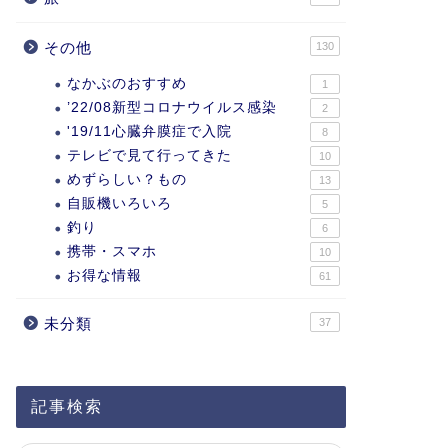
その他
130
なかぶのおすすめ
1
’22/08新型コロナウイルス感染
2
'19/11心臓弁膜症で入院
8
テレビで見て行ってきた
10
めずらしい？もの
13
自販機いろいろ
5
釣り
6
携帯・スマホ
10
お得な情報
61
未分類
37
記事検索