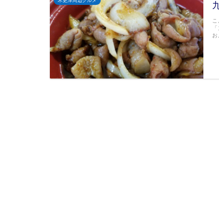
木更津周辺グルメ
こ
「
お