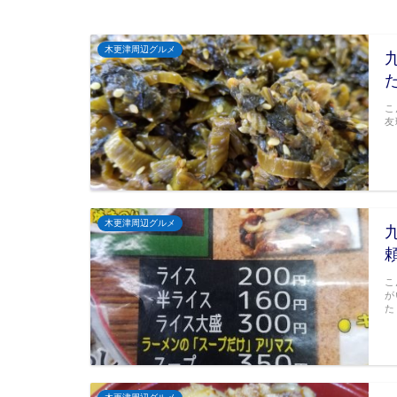
木更津周辺グルメ
こ
友
木更津周辺グルメ
こ
が
た