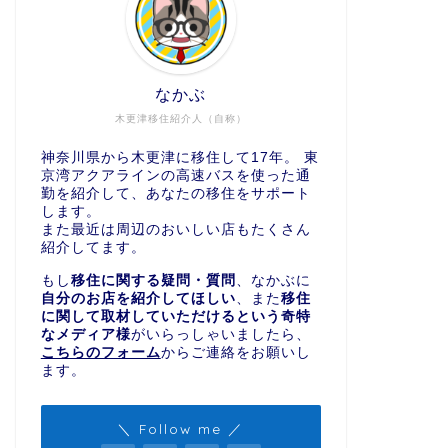
なかぶ
木更津移住紹介人（自称）
神奈川県から木更津に移住して17年。 東
京湾アクアラインの高速バスを使った通
勤を紹介して、あなたの移住をサポート
します。
また最近は周辺のおいしい店もたくさん
紹介してます。
もし
移住に関する疑問・質問
、なかぶに
自分のお店を紹介してほしい
、また
移住
に関して取材していただけるという奇特
なメディア様
がいらっしゃいましたら、
こちらのフォーム
からご連絡をお願いし
ます。
＼ Follow me ／