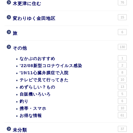
76
木更津に住む
15
変わりゆく金田地区
6
旅
130
その他
なかぶのおすすめ
1
’22/08新型コロナウイルス感染
2
'19/11心臓弁膜症で入院
8
テレビで見て行ってきた
10
めずらしい？もの
13
自販機いろいろ
5
釣り
6
携帯・スマホ
10
お得な情報
61
37
未分類