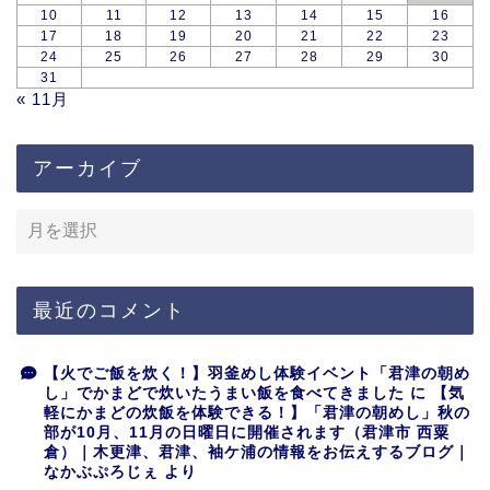
10
11
12
13
14
15
16
17
18
19
20
21
22
23
24
25
26
27
28
29
30
31
« 11月
アーカイブ
最近のコメント
【火でご飯を炊く！】羽釜めし体験イベント「君津の朝め
し」でかまどで炊いたうまい飯を食べてきました
に
【気
軽にかまどの炊飯を体験できる！】「君津の朝めし」秋の
部が10月、11月の日曜日に開催されます（君津市 西粟
倉）｜木更津、君津、袖ケ浦の情報をお伝えするブログ｜
なかぶぷろじぇ
より