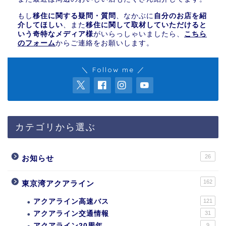
もし
移住に関する疑問・質問
、なかぶに
自分のお店を紹
介してほしい
、また
移住に関して取材していただけると
いう奇特なメディア様
がいらっしゃいましたら、
こちら
のフォーム
からご連絡をお願いします。
＼ Follow me ／
カテゴリから選ぶ
26
お知らせ
162
東京湾アクアライン
アクアライン高速バス
121
アクアライン交通情報
31
アクアライン20周年
9