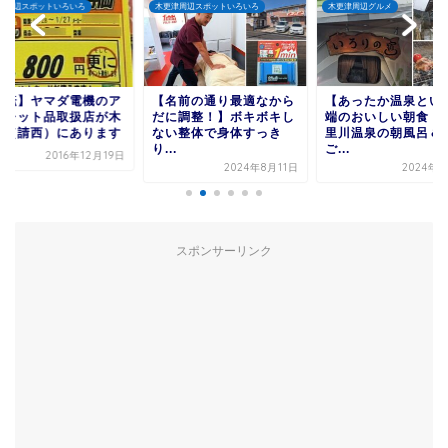
津周辺スポットいろいろ
木更津周辺スポットいろいろ
木更津周辺グルメ
移転】ヤマダ電機のア
【名前の通り最適なから
【あったか温泉とい
トレット品取扱店が木
だに調整！】ボキボキし
端のおいしい朝食！
津（請西）にあります
ない整体で身体すっき
里川温泉の朝風呂＆
り...
ご...
2016年12月19日
2024年8月11日
2024年4
スポンサーリンク