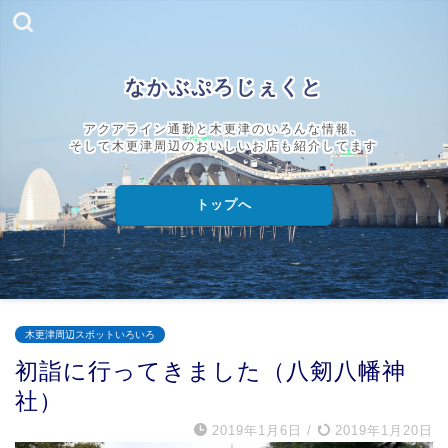
なかぶぷろじぇくと
アクアライン通勤と木更津のいろんな情報、
そして木更津周辺のおいしいお店も紹介してます
トップへ
木更津周辺スポットいろいろ
初詣に行ってきました（八剱八幡神
社）
2019年1月6日
/
2019年1月20日