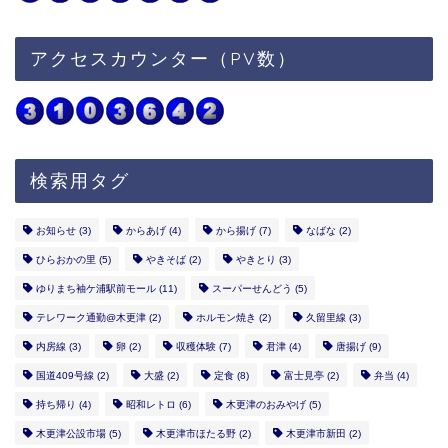
アクセスカウンター（PV数）
検索用タグ
お知らせ
(3)
からあげ
(4)
から揚げ
(7)
なばな
(2)
ひらおかの里
(5)
やきそば
(2)
やきとり
(3)
ゆりまち袖ケ浦駅前モール
(11)
スーパーせんどう
(5)
テレワーク通勤@木更津
(2)
ホルモン焼き
(2)
久留里線
(3)
内房線
(3)
卵
(2)
収穫体験
(7)
君津
(4)
唐揚げ
(9)
国道409号線
(2)
大盛
(2)
定食
(8)
富士見亭
(2)
弁当
(4)
持ち帰り
(4)
昭和レトロ
(6)
木更津のおみやげ
(5)
木更津公設市場
(5)
木更津市ほたる野
(2)
木更津市新田
(2)