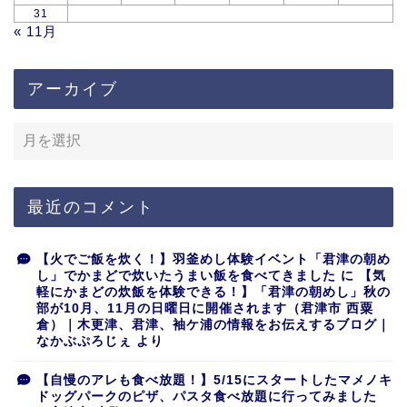
31
« 11月
アーカイブ
最近のコメント
【火でご飯を炊く！】羽釜めし体験イベント「君津の朝め
し」でかまどで炊いたうまい飯を食べてきました
に
【気
軽にかまどの炊飯を体験できる！】「君津の朝めし」秋の
部が10月、11月の日曜日に開催されます（君津市 西粟
倉）｜木更津、君津、袖ケ浦の情報をお伝えするブログ｜
なかぶぷろじぇ
より
【自慢のアレも食べ放題！】5/15にスタートしたマメノキ
ドッグパークのピザ、パスタ食べ放題に行ってみました