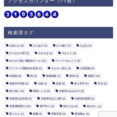
アクセスカウンター（PV数）
検索用タグ
お知らせ
(3)
からあげ
(4)
から揚げ
(7)
なばな
(2)
ひらおかの里
(5)
やきそば
(2)
やきとり
(3)
ゆりまち袖ケ浦駅前モール
(11)
スーパーせんどう
(5)
テレワーク通勤@木更津
(2)
ホルモン焼き
(2)
久留里線
(3)
内房線
(3)
卵
(2)
収穫体験
(7)
君津
(4)
唐揚げ
(9)
国道409号線
(2)
大盛
(2)
定食
(8)
富士見亭
(2)
弁当
(4)
持ち帰り
(4)
昭和レトロ
(6)
木更津のおみやげ
(5)
木更津公設市場
(5)
木更津市ほたる野
(2)
木更津市新田
(2)
木更津駅西口
(10)
潮干狩り
(2)
焼きそば
(4)
焼きめし
(1)
皿うどん
(1)
祇園
(3)
羽田空港
(3)
菜花摘み
(3)