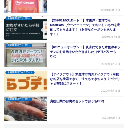
2021年12月15日
木更津周辺デリバリー
【2020/11/5スタート！】木更津・君津でも
UberEats（ウーバーイーツ）でおいしいものを宅
配してもらえます！（お得なクーポンもありま
す！）
2020年11月6日
木更津周辺デリバリー
【6/8ニューオープン！】真舟にできた木更津キッ
チンのお弁当をいただきました（デリバリーも
OK）
2020年6月21日
木更津周辺テイクアウト
【テイクアウト】木更津市内のテイクアウト可能
なお店を検索できて、注文もできちゃう らづデリ
＋ が5/18にスタート！
2020年5月18日
木更津周辺デリバリー
房総山業のお肉のセットでおうちBBQ
2020年5月7日