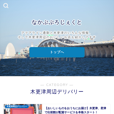
なかぶぷろじぇくと
アクアライン通勤と木更津のいろんな情報、
そして木更津周辺のおいしいお店も紹介してます
トップへ
― CATEGORY ―
木更津周辺デリバリー
木更津周辺デリバリー
【おいしいものをおうちにお届け】木更津、君津
で出前館が配達サービスを本格スタート！