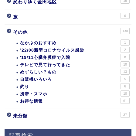
15
変わりゆく金田地区
6
旅
130
その他
なかぶのおすすめ
1
’22/08新型コロナウイルス感染
2
'19/11心臓弁膜症で入院
8
テレビで見て行ってきた
10
めずらしい？もの
13
自販機いろいろ
5
釣り
6
携帯・スマホ
10
お得な情報
61
37
未分類
記事検索