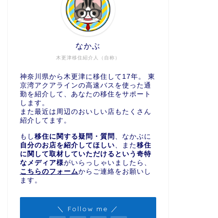
なかぶ
木更津移住紹介人（自称）
神奈川県から木更津に移住して17年。 東
京湾アクアラインの高速バスを使った通
勤を紹介して、あなたの移住をサポート
します。
また最近は周辺のおいしい店もたくさん
紹介してます。
もし
移住に関する疑問・質問
、なかぶに
自分のお店を紹介してほしい
、また
移住
に関して取材していただけるという奇特
なメディア様
がいらっしゃいましたら、
こちらのフォーム
からご連絡をお願いし
ます。
＼ Follow me ／