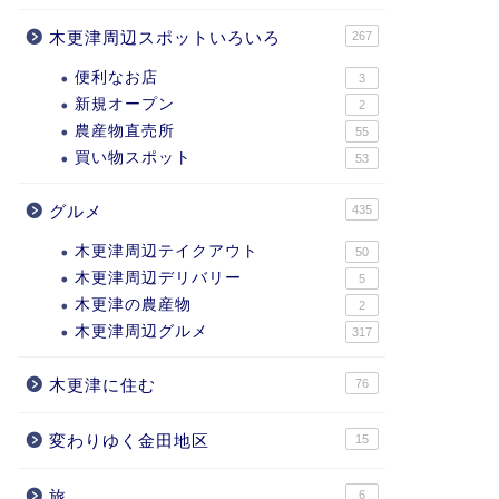
木更津周辺スポットいろいろ
267
便利なお店
3
新規オープン
2
農産物直売所
55
買い物スポット
53
グルメ
435
木更津周辺テイクアウト
50
木更津周辺デリバリー
5
木更津の農産物
2
木更津周辺グルメ
317
木更津に住む
76
変わりゆく金田地区
15
旅
6