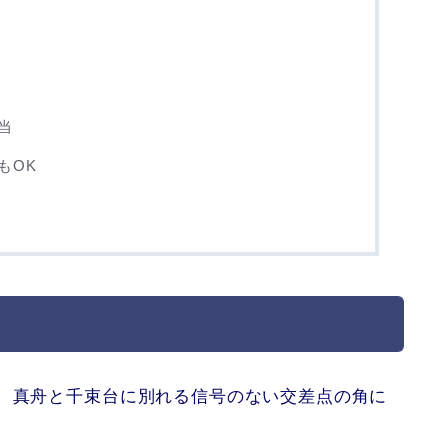
当
もOK
㍍、真舟と千束台に別れる信号のない交差点の角に