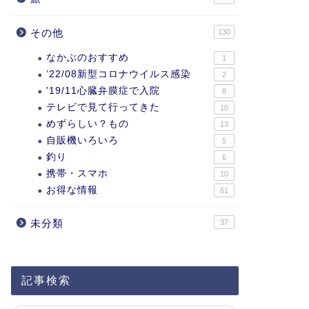
その他
130
なかぶのおすすめ
1
’22/08新型コロナウイルス感染
2
'19/11心臓弁膜症で入院
8
テレビで見て行ってきた
10
めずらしい？もの
13
自販機いろいろ
5
釣り
6
携帯・スマホ
10
お得な情報
61
未分類
37
記事検索