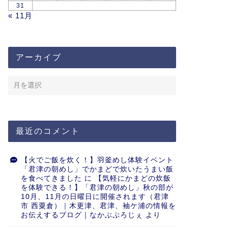
31
« 11月
アーカイブ
最近のコメント
【火でご飯を炊く！】羽釜めし体験イベント
「君津の朝めし」でかまどで炊いたうまい飯
を食べてきました
に
【気軽にかまどの炊飯
を体験できる！】「君津の朝めし」秋の部が
10月、11月の日曜日に開催されます（君津
市 西粟倉）｜木更津、君津、袖ケ浦の情報を
お伝えするブログ｜なかぶぷろじぇ
より