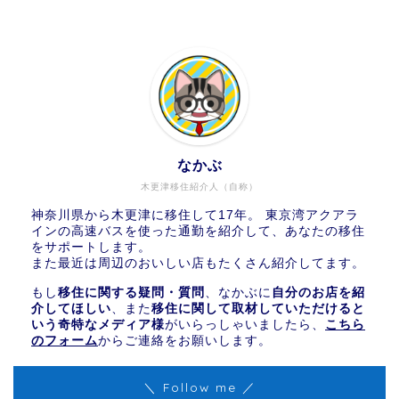
なかぶ
木更津移住紹介人（自称）
神奈川県から木更津に移住して17年。 東京湾アクアラ
インの高速バスを使った通勤を紹介して、あなたの移住
をサポートします。
また最近は周辺のおいしい店もたくさん紹介してます。
もし
移住に関する疑問・質問
、なかぶに
自分のお店を紹
介してほしい
、また
移住に関して取材していただけると
いう奇特なメディア様
がいらっしゃいましたら、
こちら
のフォーム
からご連絡をお願いします。
＼ Follow me ／