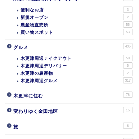
便利なお店
3
新規オープン
2
農産物直売所
55
買い物スポット
53
435
グルメ
木更津周辺テイクアウト
50
木更津周辺デリバリー
5
木更津の農産物
2
木更津周辺グルメ
317
76
木更津に住む
15
変わりゆく金田地区
6
旅