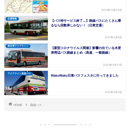
2022年10月25日
交通情報
【バス特サービス終了…】路線バスにたくさん乗
るなら回数券しかない！（日東交通）
2021年6月8日
東京湾アクアライン
【新型コロナウイルス関連】影響の出ている木更
津周辺バス路線まとめ（高速、一般路線）
2020年4月11日
アクアライン高速バス
WakuWaku日東バスフェスタに行ってきました
2019年3月9日
HOME
路線バス