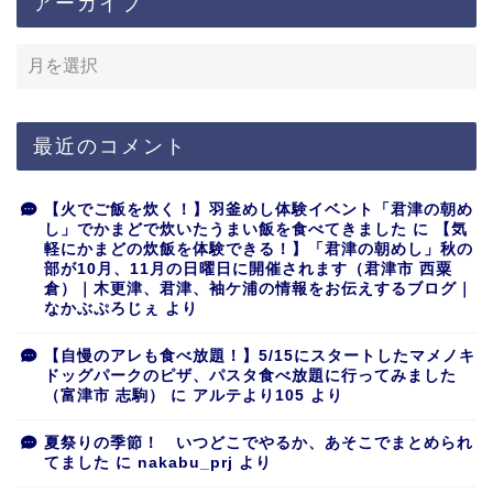
アーカイブ
最近のコメント
【火でご飯を炊く！】羽釜めし体験イベント「君津の朝め
し」でかまどで炊いたうまい飯を食べてきました
に
【気
軽にかまどの炊飯を体験できる！】「君津の朝めし」秋の
部が10月、11月の日曜日に開催されます（君津市 西粟
倉）｜木更津、君津、袖ケ浦の情報をお伝えするブログ｜
なかぶぷろじぇ
より
【自慢のアレも食べ放題！】5/15にスタートしたマメノキ
ドッグパークのピザ、パスタ食べ放題に行ってみました
（富津市 志駒）
に
アルテより105
より
夏祭りの季節！ いつどこでやるか、あそこでまとめられ
てました
に
nakabu_prj
より