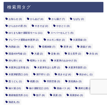
検索用タグ
お知らせ
(3)
からあげ
(4)
から揚げ
(7)
なばな
(2)
ひらおかの里
(5)
やきそば
(2)
やきとり
(3)
ゆりまち袖ケ浦駅前モール
(11)
スーパーせんどう
(5)
テレワーク通勤@木更津
(2)
ホルモン焼き
(2)
久留里線
(3)
内房線
(3)
卵
(2)
収穫体験
(7)
君津
(4)
唐揚げ
(9)
国道409号線
(2)
大盛
(2)
定食
(8)
富士見亭
(2)
弁当
(4)
持ち帰り
(4)
昭和レトロ
(6)
木更津のおみやげ
(5)
木更津公設市場
(5)
木更津市ほたる野
(2)
木更津市新田
(2)
木更津駅西口
(10)
潮干狩り
(2)
焼きそば
(4)
焼きめし
(1)
皿うどん
(1)
祇園
(3)
羽田空港
(3)
菜花摘み
(3)
袖ケ浦
(10)
袖ケ浦駅北口
(10)
路線バス
(4)
農村公園
(2)
農産物直売所
(11)
餃子
(9)
高菜
(3)
高菜炒め
(3)
鶏若丸
(5)