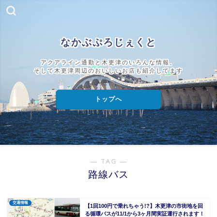
なかぶぷろじぇくと
アクアライン通勤と木更津のいろんな情報、
そして木更津周辺のおいしいお店も紹介してます
トップへ
― TAG ―
路線バス
交通情報
【1回100円で乗れちゃう!?】木更津の市街地を回
る循環バスが11/1から3ヶ月間実証運行されます！