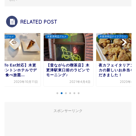
RELATED POST
木更津周辺グルメ
木更津周辺テイクアウト
グルメ
】木更
【昔ながらの喫茶店】木
夜カフェイタリアンカフ
1971
でデ
更津駅東口前のラビンで
カの新しいお弁当をいた
＆195
モーニング♪
だきました！
リカ（マ
月11日
2021年4月4日
2020年4月21日
スポンサーリンク