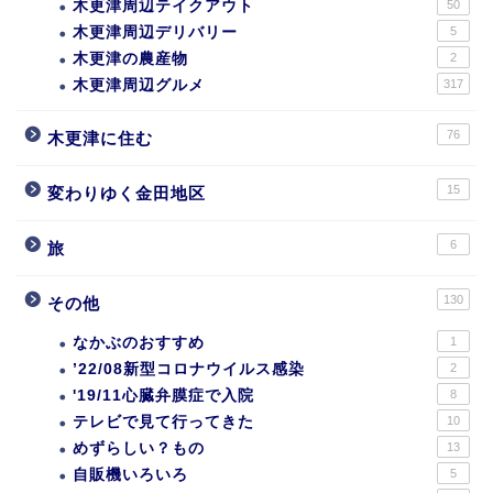
木更津周辺テイクアウト
50
木更津周辺デリバリー
5
木更津の農産物
2
木更津周辺グルメ
317
76
木更津に住む
15
変わりゆく金田地区
6
旅
130
その他
なかぶのおすすめ
1
’22/08新型コロナウイルス感染
2
'19/11心臓弁膜症で入院
8
テレビで見て行ってきた
10
めずらしい？もの
13
自販機いろいろ
5