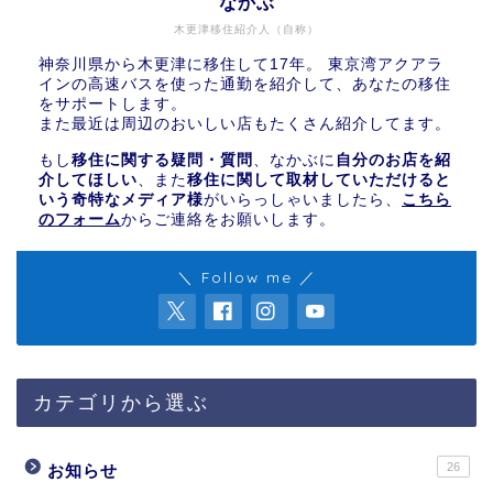
なかぶ
木更津移住紹介人（自称）
神奈川県から木更津に移住して17年。 東京湾アクアラ
インの高速バスを使った通勤を紹介して、あなたの移住
をサポートします。
また最近は周辺のおいしい店もたくさん紹介してます。
もし
移住に関する疑問・質問
、なかぶに
自分のお店を紹
介してほしい
、また
移住に関して取材していただけると
いう奇特なメディア様
がいらっしゃいましたら、
こちら
のフォーム
からご連絡をお願いします。
＼ Follow me ／
カテゴリから選ぶ
26
お知らせ