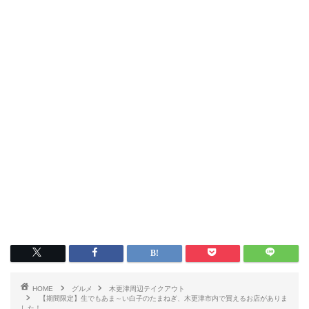
HOME
グルメ
木更津周辺テイクアウト
【期間限定】生でもあま～い白子のたまねぎ、木更津市内で買えるお店がありま
した！