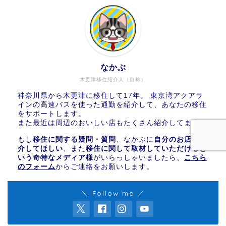
なかぶ
木更津移住紹介人（自称）
神奈川県から木更津に移住して17年。 東京湾アクアラ
インの高速バスを使った通勤を紹介して、あなたの移住
をサポートします。
また最近は周辺のおいしい店もたくさん紹介してます。
もし
移住に関する疑問・質問
、なかぶに
自分のお店を紹
介してほしい
、また
移住に関して取材していただけると
いう奇特なメディア様
がいらっしゃいましたら、
こちら
のフォーム
からご連絡をお願いします。
＼ Follow me ／