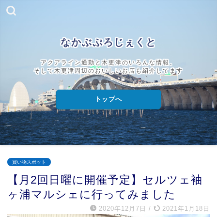
なかぶぷろじぇくと
アクアライン通勤と木更津のいろんな情報、
そして木更津周辺のおいしいお店も紹介してます
トップへ
買い物スポット
【月2回日曜に開催予定】セルツェ袖
ヶ浦マルシェに行ってみました
2020年12月7日
/
2021年1月18日