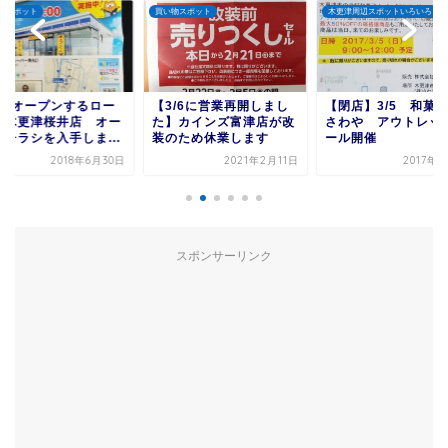
物スポット
木更津周辺スポットいろいろ
木更津周辺スポットいろいろ
3/6に営業再開しまし
【閉店】3/5 和菓子の
【おふろでリラック
】カインズ富津店が改
さわや アウトレットセ
袖ヶ浦駅前のお風呂
のため休業します
ール開催
ん湯舞音に行ってき
し...
2021年2月11日
2017年3月4日
2021年5
スポンサーリンク