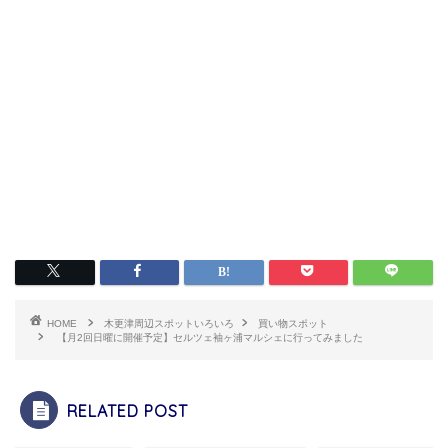
HOME
木更津周辺スポットいろいろ
買い物スポット
【月2回日曜に開催予定】セルツェ袖ヶ浦マルシェに行ってみました
RELATED POST