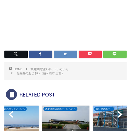
HOME
木更津周辺スポットいろいろ
光福堰のあじさい（袖ケ浦市 三箇）
RELATED POST
いろいろ
木更津周辺スポットいろいろ
買い物スポット