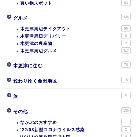
買い物スポット
53
435
グルメ
木更津周辺テイクアウト
50
木更津周辺デリバリー
5
木更津の農産物
2
木更津周辺グルメ
317
76
木更津に住む
15
変わりゆく金田地区
6
旅
130
その他
なかぶのおすすめ
1
’22/08新型コロナウイルス感染
2
8