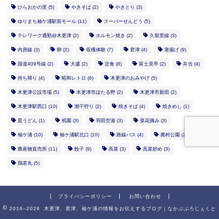
ひらおかの里
(5)
やきそば
(2)
やきとり
(3)
ゆりまち袖ケ浦駅前モール
(11)
スーパーせんどう
(5)
テレワーク通勤@木更津
(2)
ホルモン焼き
(2)
久留里線
(3)
内房線
(3)
卵
(2)
収穫体験
(7)
君津
(4)
唐揚げ
(9)
国道409号線
(2)
大盛
(2)
定食
(8)
富士見亭
(2)
弁当
(4)
持ち帰り
(4)
昭和レトロ
(6)
木更津のおみやげ
(5)
木更津公設市場
(5)
木更津市ほたる野
(2)
木更津市新田
(2)
木更津駅西口
(10)
潮干狩り
(2)
焼きそば
(4)
焼きめし
(1)
皿うどん
(1)
祇園
(3)
羽田空港
(3)
菜花摘み
(3)
袖ケ浦
(10)
袖ケ浦駅北口
(10)
路線バス
(4)
農村公園
(2)
農産物直売所
(11)
餃子
(9)
高菜
(3)
高菜炒め
(3)
鶏若丸
(5)
プライバシーポリシー
お問い合わせ
2016–2026 木更津、君津、袖ケ浦の情報をお伝えするブログ｜なかぶぷろじぇくと