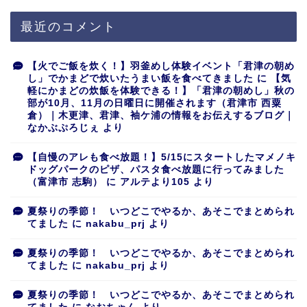
最近のコメント
【火でご飯を炊く！】羽釜めし体験イベント「君津の朝め
し」でかまどで炊いたうまい飯を食べてきました
に
【気
軽にかまどの炊飯を体験できる！】「君津の朝めし」秋の
部が10月、11月の日曜日に開催されます（君津市 西粟
倉）｜木更津、君津、袖ケ浦の情報をお伝えするブログ｜
なかぶぷろじぇ
より
【自慢のアレも食べ放題！】5/15にスタートしたマメノキ
ドッグパークのピザ、パスタ食べ放題に行ってみました
（富津市 志駒）
に
アルテより105
より
夏祭りの季節！ いつどこでやるか、あそこでまとめられ
てました
に
nakabu_prj
より
夏祭りの季節！ いつどこでやるか、あそこでまとめられ
てました
に
nakabu_prj
より
夏祭りの季節！ いつどこでやるか、あそこでまとめられ