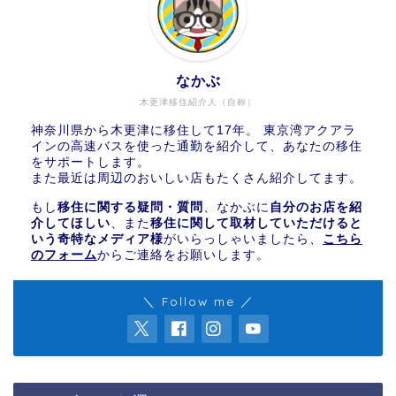
なかぶ
木更津移住紹介人（自称）
神奈川県から木更津に移住して17年。 東京湾アクアラ
インの高速バスを使った通勤を紹介して、あなたの移住
をサポートします。
また最近は周辺のおいしい店もたくさん紹介してます。
もし
移住に関する疑問・質問
、なかぶに
自分のお店を紹
介してほしい
、また
移住に関して取材していただけると
いう奇特なメディア様
がいらっしゃいましたら、
こちら
のフォーム
からご連絡をお願いします。
＼ Follow me ／