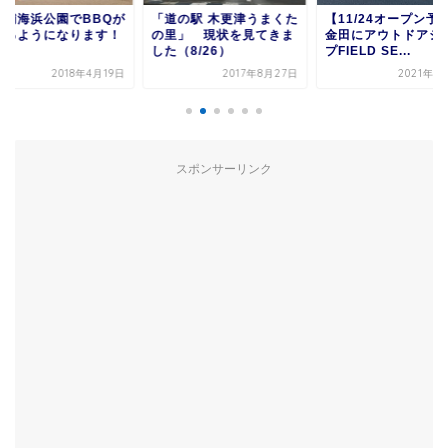
園でBBQが
「道の駅 木更津うまくた
【11/24オープン予定】
なります！
の里」 現状を見てきま
金田にアウトドアショッ
した（8/26）
プFIELD SE...
の
018年4月19日
2017年8月27日
2021年11月5日
スポンサーリンク