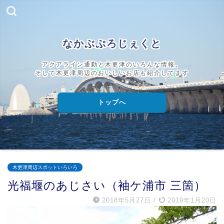
なかぶぷろじぇくと
アクアライン通勤と木更津のいろんな情報、
そして木更津周辺のおいしいお店も紹介してます
トップへ
木更津周辺スポットいろいろ
光福堰のあじさい（袖ケ浦市 三箇）
2018年5月27日
/
2019年1月20日