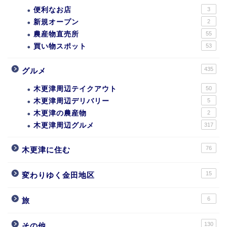
便利なお店
3
新規オープン
2
農産物直売所
55
買い物スポット
53
435
グルメ
木更津周辺テイクアウト
50
木更津周辺デリバリー
5
木更津の農産物
2
木更津周辺グルメ
317
76
木更津に住む
15
変わりゆく金田地区
6
旅
130
その他