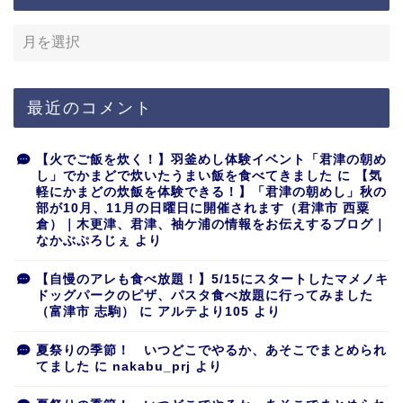
最近のコメント
【火でご飯を炊く！】羽釜めし体験イベント「君津の朝め
し」でかまどで炊いたうまい飯を食べてきました
に
【気
軽にかまどの炊飯を体験できる！】「君津の朝めし」秋の
部が10月、11月の日曜日に開催されます（君津市 西粟
倉）｜木更津、君津、袖ケ浦の情報をお伝えするブログ｜
なかぶぷろじぇ
より
【自慢のアレも食べ放題！】5/15にスタートしたマメノキ
ドッグパークのピザ、パスタ食べ放題に行ってみました
（富津市 志駒）
に
アルテより105
より
夏祭りの季節！ いつどこでやるか、あそこでまとめられ
てました
に
nakabu_prj
より