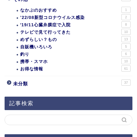
なかぶのおすすめ
1
’22/08新型コロナウイルス感染
2
'19/11心臓弁膜症で入院
8
テレビで見て行ってきた
10
めずらしい？もの
13
自販機いろいろ
5
釣り
6
携帯・スマホ
10
お得な情報
61
37
未分類
記事検索