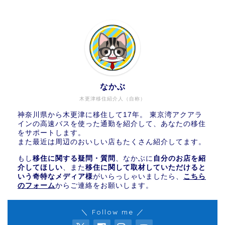
なかぶ
木更津移住紹介人（自称）
神奈川県から木更津に移住して17年。 東京湾アクアラ
インの高速バスを使った通勤を紹介して、あなたの移住
をサポートします。
また最近は周辺のおいしい店もたくさん紹介してます。
もし
移住に関する疑問・質問
、なかぶに
自分のお店を紹
介してほしい
、また
移住に関して取材していただけると
いう奇特なメディア様
がいらっしゃいましたら、
こちら
のフォーム
からご連絡をお願いします。
＼ Follow me ／