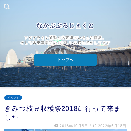
なかぶぷろじぇくと
アクアライン通勤と木更津のいろんな情報、
そして木更津周辺のおいしいお店も紹介してます
トップへ
イベント
きみつ枝豆収穫祭2018に行って来ま
した
2018年10月8日
/
2022年5月18日