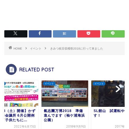
HOME
イベント
きみつ枝豆収穫祭2018に行って来ました
RELATED POST
ント
イベント
イベント
志團万博2018 準備
SL館山 試運転やってま
9/30にゆりの里で開
んでます（袖ケ浦海浜
す！
れた かずさファーム
園）
スタ に行ってみ...
2018年9月9日
2017年1月14日
2017年1