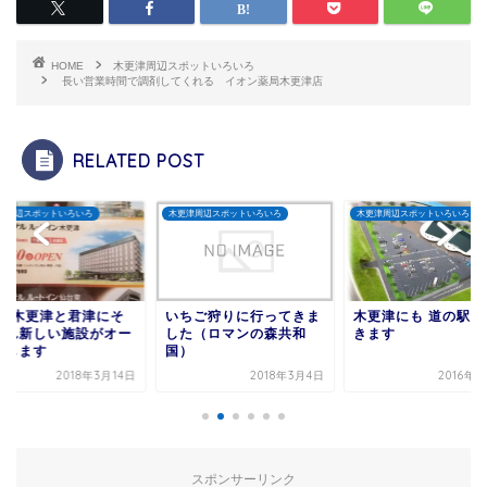
HOME
木更津周辺スポットいろいろ
長い営業時間で調剤してくれる イオン薬局木更津店
RELATED POST
津周辺スポットいろいろ
木更津周辺スポットいろいろ
木更津周辺スポットいろいろ
30 木更津と君津にそ
いちご狩りに行ってきま
木更津にも 道の駅 
ぞれ新しい施設がオー
した（ロマンの森共和
きます
ンします
国）
2018年3月14日
2018年3月4日
2016年
スポンサーリンク