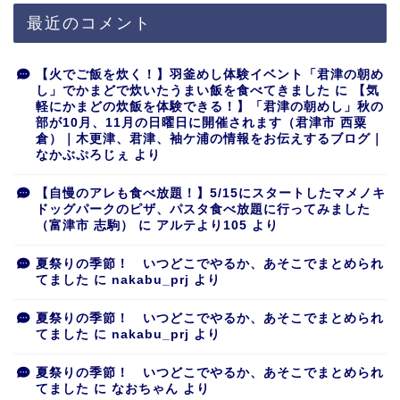
最近のコメント
【火でご飯を炊く！】羽釜めし体験イベント「君津の朝め
し」でかまどで炊いたうまい飯を食べてきました
に
【気
軽にかまどの炊飯を体験できる！】「君津の朝めし」秋の
部が10月、11月の日曜日に開催されます（君津市 西粟
倉）｜木更津、君津、袖ケ浦の情報をお伝えするブログ｜
なかぶぷろじぇ
より
【自慢のアレも食べ放題！】5/15にスタートしたマメノキ
ドッグパークのピザ、パスタ食べ放題に行ってみました
（富津市 志駒）
に
アルテより105
より
夏祭りの季節！ いつどこでやるか、あそこでまとめられ
てました
に
nakabu_prj
より
夏祭りの季節！ いつどこでやるか、あそこでまとめられ
てました
に
nakabu_prj
より
夏祭りの季節！ いつどこでやるか、あそこでまとめられ
てました
に
なおちゃん
より