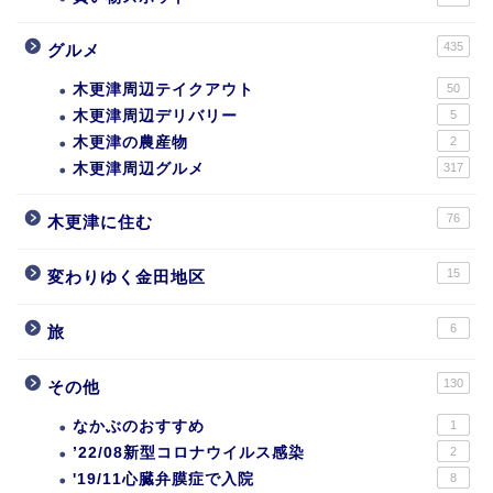
435
グルメ
木更津周辺テイクアウト
50
木更津周辺デリバリー
5
木更津の農産物
2
木更津周辺グルメ
317
76
木更津に住む
15
変わりゆく金田地区
6
旅
130
その他
なかぶのおすすめ
1
’22/08新型コロナウイルス感染
2
'19/11心臓弁膜症で入院
8