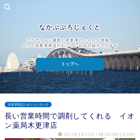
なかぶぷろじぇくと
アクアライン通勤と木更津のいろんな情報、
そして木更津周辺のおいしいお店も紹介してます
トップへ
木更津周辺スポットいろいろ
長い営業時間で調剤してくれる イオ
ン薬局木更津店
2017年1月22日
/
2019年1月20日