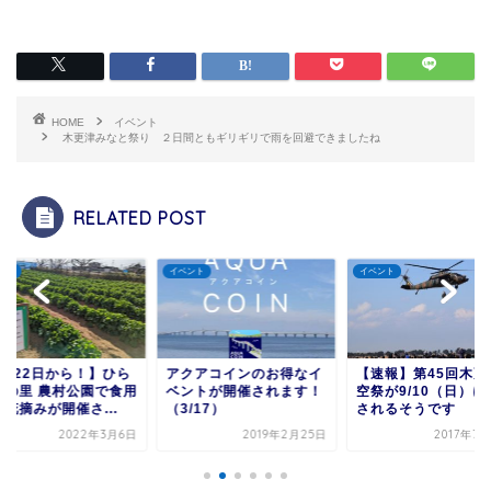
HOME
イベント
木更津みなと祭り ２日間ともギリギリで雨を回避できましたね
RELATED POST
イベント
イベント
から！】ひら
アクアコインのお得なイ
【速報】第45回木更津航
村公園で食用
ベントが開催されます！
空祭が9/10（日）に開催
催さ...
（3/17）
されるそうです
朝
2022年3月6日
2019年2月25日
2017年7月26日