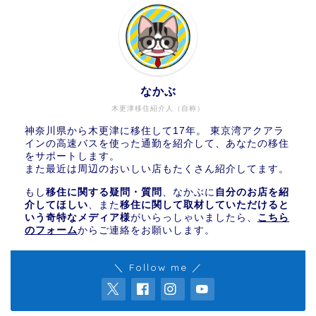
なかぶ
木更津移住紹介人（自称）
神奈川県から木更津に移住して17年。 東京湾アクアラ
インの高速バスを使った通勤を紹介して、あなたの移住
をサポートします。
また最近は周辺のおいしい店もたくさん紹介してます。
もし
移住に関する疑問・質問
、なかぶに
自分のお店を紹
介してほしい
、また
移住に関して取材していただけると
いう奇特なメディア様
がいらっしゃいましたら、
こちら
のフォーム
からご連絡をお願いします。
＼ Follow me ／