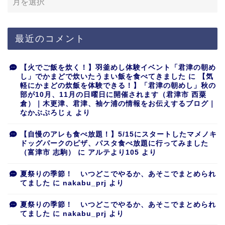
最近のコメント
【火でご飯を炊く！】羽釜めし体験イベント「君津の朝め
し」でかまどで炊いたうまい飯を食べてきました
に
【気
軽にかまどの炊飯を体験できる！】「君津の朝めし」秋の
部が10月、11月の日曜日に開催されます（君津市 西粟
倉）｜木更津、君津、袖ケ浦の情報をお伝えするブログ｜
なかぶぷろじぇ
より
【自慢のアレも食べ放題！】5/15にスタートしたマメノキ
ドッグパークのピザ、パスタ食べ放題に行ってみました
（富津市 志駒）
に
アルテより105
より
夏祭りの季節！ いつどこでやるか、あそこでまとめられ
てました
に
nakabu_prj
より
夏祭りの季節！ いつどこでやるか、あそこでまとめられ
てました
に
nakabu_prj
より