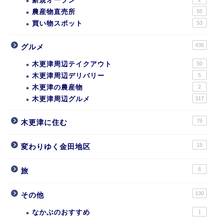
新規オープン
農産物直売所
55
買い物スポット
53
435
グルメ
木更津周辺テイクアウト
50
木更津周辺デリバリー
5
木更津の農産物
2
木更津周辺グルメ
317
76
木更津に住む
15
変わりゆく金田地区
6
旅
130
その他
なかぶのおすすめ
1