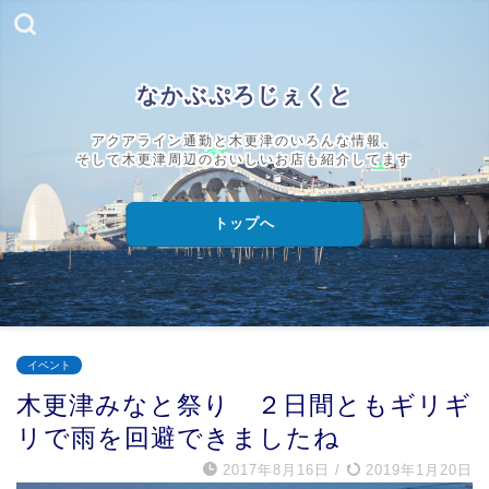
なかぶぷろじぇくと
アクアライン通勤と木更津のいろんな情報、
そして木更津周辺のおいしいお店も紹介してます
トップへ
イベント
木更津みなと祭り ２日間ともギリギ
リで雨を回避できましたね
2017年8月16日
/
2019年1月20日