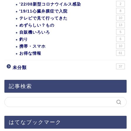
’22/08新型コロナウイルス感染
2
'19/11心臓弁膜症で入院
8
テレビで見て行ってきた
10
めずらしい？もの
13
自販機いろいろ
5
釣り
6
携帯・スマホ
10
お得な情報
61
37
未分類
記事検索
はてなブックマーク