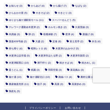
お知らせ
(3)
からあげ
(4)
から揚げ
(7)
なばな
(2)
ひらおかの里
(5)
やきそば
(2)
やきとり
(3)
ゆりまち袖ケ浦駅前モール
(11)
スーパーせんどう
(5)
テレワーク通勤@木更津
(2)
ホルモン焼き
(2)
久留里線
(3)
内房線
(3)
卵
(2)
収穫体験
(7)
君津
(4)
唐揚げ
(9)
国道409号線
(2)
大盛
(2)
定食
(8)
富士見亭
(2)
弁当
(4)
持ち帰り
(4)
昭和レトロ
(6)
木更津のおみやげ
(5)
木更津公設市場
(5)
木更津市ほたる野
(2)
木更津市新田
(2)
木更津駅西口
(10)
潮干狩り
(2)
焼きそば
(4)
焼きめし
(1)
皿うどん
(1)
祇園
(3)
羽田空港
(3)
菜花摘み
(3)
袖ケ浦
(10)
袖ケ浦駅北口
(10)
路線バス
(4)
農村公園
(2)
農産物直売所
(11)
餃子
(9)
高菜
(3)
高菜炒め
(3)
鶏若丸
(5)
プライバシーポリシー
お問い合わせ