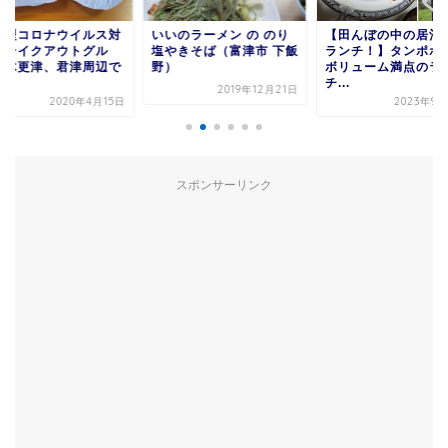
対
いいのラーメン の のり
【田んぼの中の居酒屋で
最近オープ
塩やきそば（富津市 下飯
ランチ！】タンポポ村で
いとんかつ
で
野）
ボリューム満点のラン
チ...
2019年12月21日
5日
2023年9月24日
スポンサーリンク