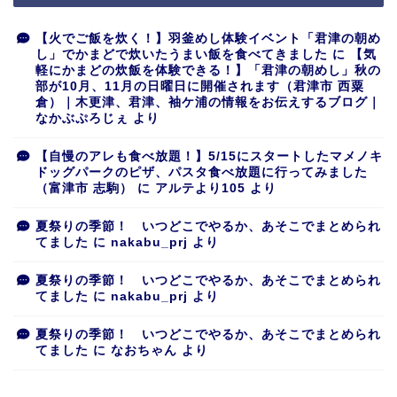
【火でご飯を炊く！】羽釜めし体験イベント「君津の朝め
し」でかまどで炊いたうまい飯を食べてきました
に
【気
軽にかまどの炊飯を体験できる！】「君津の朝めし」秋の
部が10月、11月の日曜日に開催されます（君津市 西粟
倉）｜木更津、君津、袖ケ浦の情報をお伝えするブログ｜
なかぶぷろじぇ
より
【自慢のアレも食べ放題！】5/15にスタートしたマメノキ
ドッグパークのピザ、パスタ食べ放題に行ってみました
（富津市 志駒）
に
アルテより105
より
夏祭りの季節！ いつどこでやるか、あそこでまとめられ
てました
に
nakabu_prj
より
夏祭りの季節！ いつどこでやるか、あそこでまとめられ
てました
に
nakabu_prj
より
夏祭りの季節！ いつどこでやるか、あそこでまとめられ
てました
に
なおちゃん
より