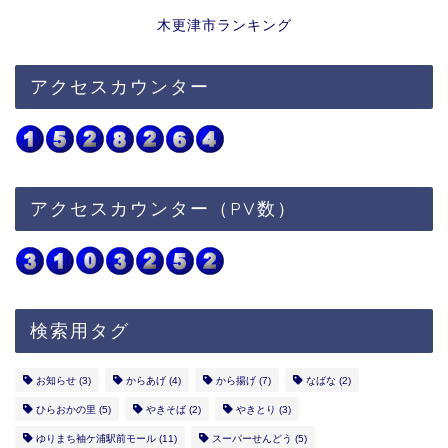
木更津市ランキング
アクセスカウンター
アクセスカウンター（PV数）
検索用タグ
お知らせ
(3)
からあげ
(4)
から揚げ
(7)
なばな
(2)
ひらおかの里
(5)
やきそば
(2)
やきとり
(3)
ゆりまち袖ケ浦駅前モール
(11)
スーパーせんどう
(5)