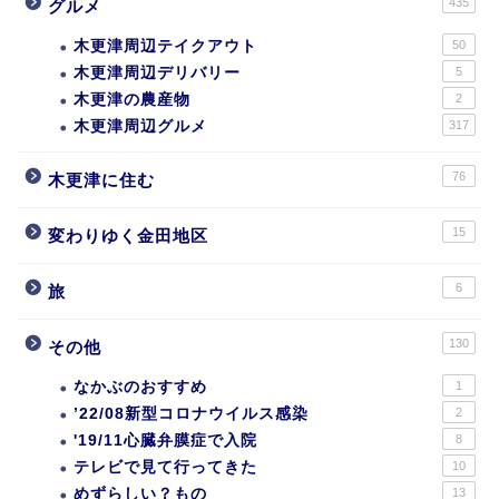
435
グルメ
木更津周辺テイクアウト
50
木更津周辺デリバリー
5
木更津の農産物
2
木更津周辺グルメ
317
76
木更津に住む
15
変わりゆく金田地区
6
旅
130
その他
なかぶのおすすめ
1
’22/08新型コロナウイルス感染
2
'19/11心臓弁膜症で入院
8
テレビで見て行ってきた
10
めずらしい？もの
13