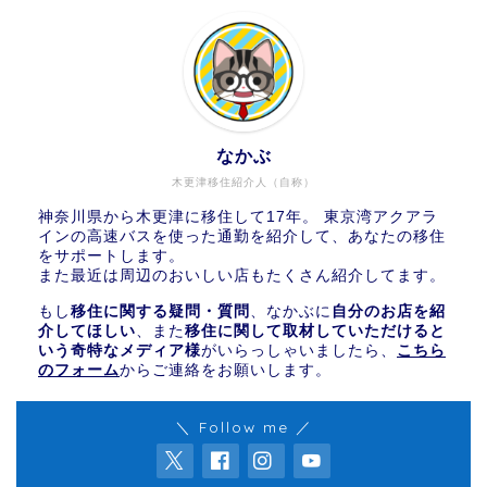
なかぶ
木更津移住紹介人（自称）
神奈川県から木更津に移住して17年。 東京湾アクアラ
インの高速バスを使った通勤を紹介して、あなたの移住
をサポートします。
また最近は周辺のおいしい店もたくさん紹介してます。
もし
移住に関する疑問・質問
、なかぶに
自分のお店を紹
介してほしい
、また
移住に関して取材していただけると
いう奇特なメディア様
がいらっしゃいましたら、
こちら
のフォーム
からご連絡をお願いします。
＼ Follow me ／