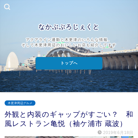
なかぶぷろじぇくと
アクアライン通勤と木更津のいろんな情報、
そして木更津周辺のおいしいお店も紹介してます
トップへ
木更津周辺グルメ
外観と内装のギャップがすごい？ 和
風レストラン亀悦（袖ケ浦市 蔵波）
2019年6月18日