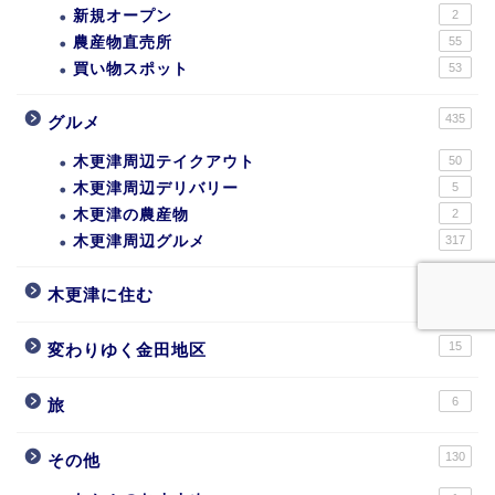
新規オープン
2
農産物直売所
55
買い物スポット
53
435
グルメ
木更津周辺テイクアウト
50
木更津周辺デリバリー
5
木更津の農産物
2
木更津周辺グルメ
317
76
木更津に住む
15
変わりゆく金田地区
6
旅
130
その他