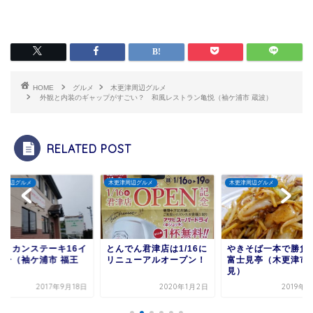
HOME
グルメ
木更津周辺グルメ
外観と内装のギャップがすごい？ 和風レストラン亀悦（袖ケ浦市 蔵波）
RELATED POST
津周辺グルメ
木更津周辺グルメ
木更津周辺グルメ
んでん君津店は1/16に
やきそば一本で勝負！
【牧場直送！】奥野
ニューアルオープン！
富士見亭（木更津市 富士
直売店「牧場のハー
見）
ー」にチーズケーキ
買...
2020年1月2日
2019年5月5日
2020年9月