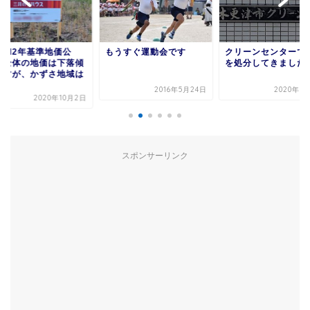
うすぐ運動会です
クリーンセンターでゴミ
なかぶが考える、木
を処分してきました
に移住すべき人、移
ないほうがいい人
2016年5月24日
2020年1月12日
2018年1
スポンサーリンク