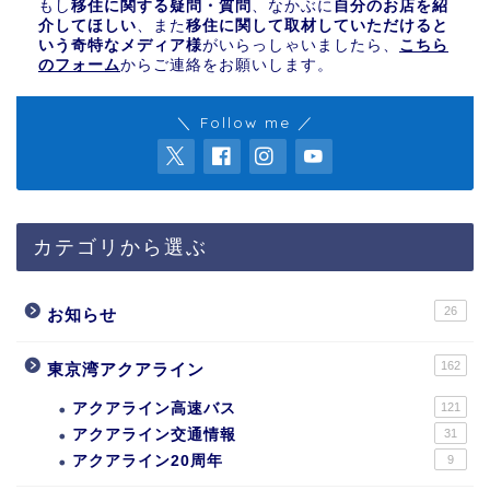
もし
移住に関する疑問・質問
、なかぶに
自分のお店を紹
介してほしい
、また
移住に関して取材していただけると
いう奇特なメディア様
がいらっしゃいましたら、
こちら
のフォーム
からご連絡をお願いします。
＼ Follow me ／
カテゴリから選ぶ
26
お知らせ
162
東京湾アクアライン
アクアライン高速バス
121
アクアライン交通情報
31
アクアライン20周年
9