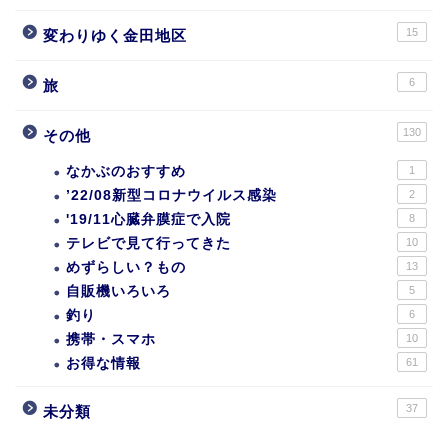
15
変わりゆく金田地区
6
旅
130
その他
なかぶのおすすめ
1
’22/08新型コロナウイルス感染
2
'19/11心臓弁膜症で入院
8
テレビで見て行ってきた
10
めずらしい？もの
13
自販機いろいろ
5
釣り
6
携帯・スマホ
10
お得な情報
61
37
未分類