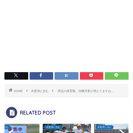
HOME
木更津に住む
周辺の保育園、待機児童が増えてますね…
RELATED POST
津に住む
木更津に住む
木更津に住む