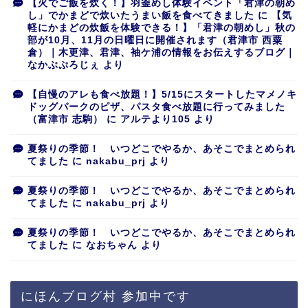
【火でご飯を炊く！】羽釜めし体験イベント「君津の朝め
し」でかまどで炊いたうまい飯を食べてきました
に
【気
軽にかまどの炊飯を体験できる！】「君津の朝めし」秋の
部が10月、11月の日曜日に開催されます（君津市 西粟
倉）｜木更津、君津、袖ケ浦の情報をお伝えするブログ｜
なかぶぷろじぇ
より
【自慢のアレも食べ放題！】5/15にスタートしたマメノキ
ドッグパークのピザ、パスタ食べ放題に行ってみました
（富津市 志駒）
に
アルテより105
より
夏祭りの季節！ いつどこでやるか、あそこでまとめられ
てました
に
nakabu_prj
より
夏祭りの季節！ いつどこでやるか、あそこでまとめられ
てました
に
nakabu_prj
より
夏祭りの季節！ いつどこでやるか、あそこでまとめられ
てました
に
なおちゃん
より
にほんブログ村 参加中です