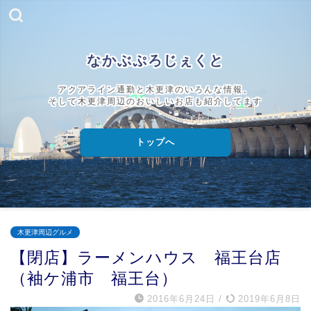
なかぶぷろじぇくと
アクアライン通勤と木更津のいろんな情報、
そして木更津周辺のおいしいお店も紹介してます
トップへ
木更津周辺グルメ
【閉店】ラーメンハウス 福王台店
（袖ケ浦市 福王台）
2016年6月24日
/
2019年6月8日