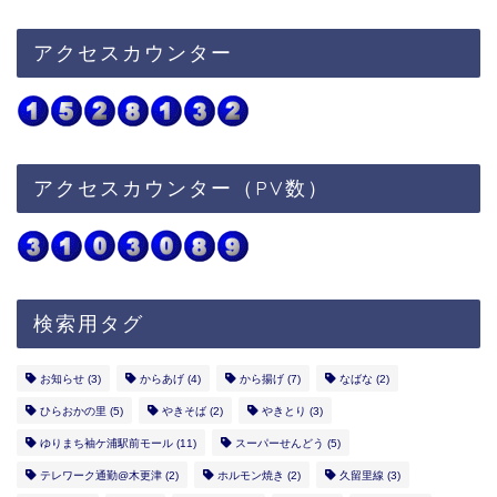
アクセスカウンター
アクセスカウンター（PV数）
検索用タグ
お知らせ
(3)
からあげ
(4)
から揚げ
(7)
なばな
(2)
ひらおかの里
(5)
やきそば
(2)
やきとり
(3)
ゆりまち袖ケ浦駅前モール
(11)
スーパーせんどう
(5)
テレワーク通勤@木更津
(2)
ホルモン焼き
(2)
久留里線
(3)