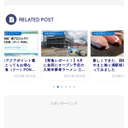
RELATED POST
津周辺テイクアウト
木更津周辺グルメ
木更津周辺グルメ
20%アクアポイント還
【実食レポート！】4月
新しくできた、回転
！】とってもお得な
に金田にオープン予定の
やまと袖ヶ浦駅前店
さ食（クー）PON...
久留米豚骨ラーメン 三...
ってみました
2020年7月16日
2022年1月31日
2019年10
スポンサーリンク