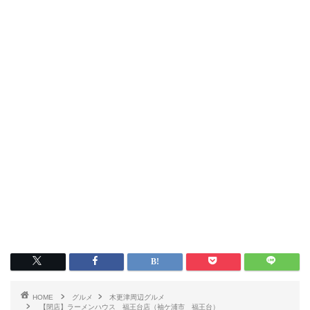
HOME
グルメ
木更津周辺グルメ
【閉店】ラーメンハウス 福王台店（袖ケ浦市 福王台）