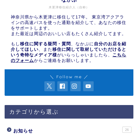
木更津移住紹介人（自称）
神奈川県から木更津に移住して17年。 東京湾アクアラ
インの高速バスを使った通勤を紹介して、あなたの移住
をサポートします。
また最近は周辺のおいしい店もたくさん紹介してます。
もし
移住に関する疑問・質問
、なかぶに
自分のお店を紹
介してほしい
、また
移住に関して取材していただけると
いう奇特なメディア様
がいらっしゃいましたら、
こちら
のフォーム
からご連絡をお願いします。
＼ Follow me ／
カテゴリから選ぶ
26
お知らせ