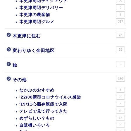
木更津周辺テイクアウト
50
木更津周辺デリバリー
5
木更津の農産物
2
木更津周辺グルメ
317
76
木更津に住む
15
変わりゆく金田地区
6
旅
130
その他
なかぶのおすすめ
1
’22/08新型コロナウイルス感染
2
'19/11心臓弁膜症で入院
8
テレビで見て行ってきた
10
めずらしい？もの
13
自販機いろいろ
5