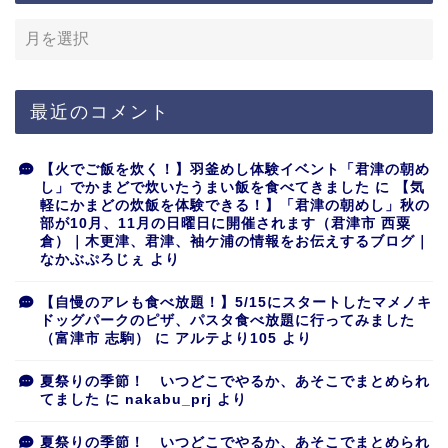
最近のコメント
【火でご飯を炊く！】羽釜めし体験イベント「君津の朝め
し」でかまどで炊いたうまい飯を食べてきました
に
【気
軽にかまどの炊飯を体験できる！】「君津の朝めし」秋の
部が10月、11月の日曜日に開催されます（君津市 西粟
倉）｜木更津、君津、袖ケ浦の情報をお伝えするブログ｜
なかぶぷろじぇ
より
【自慢のアレも食べ放題！】5/15にスタートしたマメノキ
ドッグパークのピザ、パスタ食べ放題に行ってみました
（富津市 志駒）
に
アルテより105
より
夏祭りの季節！ いつどこでやるか、あそこでまとめられ
てました
に
nakabu_prj
より
夏祭りの季節！ いつどこでやるか、あそこでまとめられ