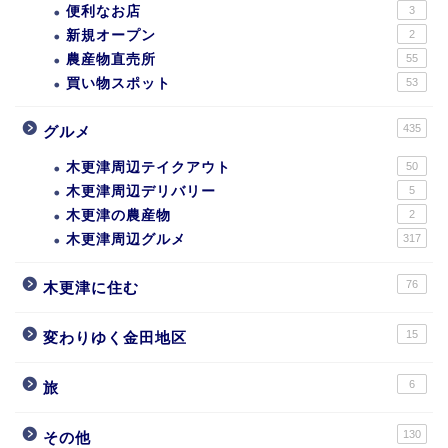
便利なお店
3
新規オープン
2
農産物直売所
55
買い物スポット
53
435
グルメ
木更津周辺テイクアウト
50
木更津周辺デリバリー
5
木更津の農産物
2
木更津周辺グルメ
317
76
木更津に住む
15
変わりゆく金田地区
6
旅
130
その他