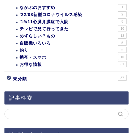
なかぶのおすすめ
1
’22/08新型コロナウイルス感染
2
'19/11心臓弁膜症で入院
8
テレビで見て行ってきた
10
めずらしい？もの
13
自販機いろいろ
5
釣り
6
携帯・スマホ
10
お得な情報
61
37
未分類
記事検索