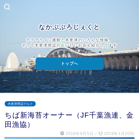
なかぶぷろじぇくと
アクアライン通勤と木更津のいろんな情報、
そして木更津周辺のおいしいお店も紹介してます
トップへ
木更津周辺グルメ
ちば新海苔オーナー（JF千葉漁連、金
田漁協）
2018年9月5日
/
2019年1月20日