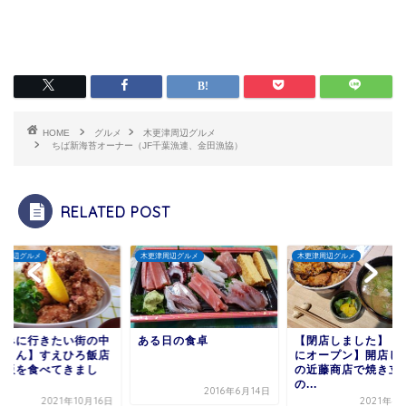
HOME
グルメ
木更津周辺グルメ
ちば新海苔オーナー（JF千葉漁連、金田漁協）
RELATED POST
津周辺グルメ
木更津周辺グルメ
木更津周辺グルメ
飲みに行きたい街の中
ある日の食卓
【閉店しました】【
屋さん】すえひろ飯店
にオープン】開店し
ご飯を食べてきまし
の近藤商店で焼き立
.
の...
2016年6月14日
2021年10月16日
2021年4