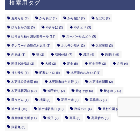
検索用タグ
お知らせ
(3)
からあげ
(4)
から揚げ
(7)
なばな
(2)
ひらおかの里
(5)
やきそば
(2)
やきとり
(3)
ゆりまち袖ケ浦駅前モール
(11)
スーパーせんどう
(5)
テレワーク通勤@木更津
(2)
ホルモン焼き
(2)
久留里線
(3)
内房線
(3)
卵
(2)
収穫体験
(7)
君津
(4)
唐揚げ
(9)
国道409号線
(2)
大盛
(2)
定食
(8)
富士見亭
(2)
弁当
(4)
持ち帰り
(4)
昭和レトロ
(6)
木更津のおみやげ
(5)
木更津公設市場
(5)
木更津市ほたる野
(2)
木更津市新田
(2)
木更津駅西口
(10)
潮干狩り
(2)
焼きそば
(4)
焼きめし
(1)
皿うどん
(1)
祇園
(3)
羽田空港
(3)
菜花摘み
(3)
袖ケ浦
(10)
袖ケ浦駅北口
(10)
路線バス
(4)
農村公園
(2)
農産物直売所
(11)
餃子
(9)
高菜
(3)
高菜炒め
(3)
鶏若丸
(5)