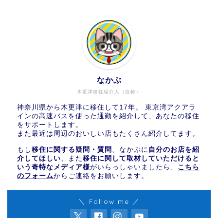
なかぶ
木更津移住紹介人（自称）
神奈川県から木更津に移住して17年。 東京湾アクアラ
インの高速バスを使った通勤を紹介して、あなたの移住
をサポートします。
また最近は周辺のおいしい店もたくさん紹介してます。
もし
移住に関する疑問・質問
、なかぶに
自分のお店を紹
介してほしい
、また
移住に関して取材していただけると
いう奇特なメディア様
がいらっしゃいましたら、
こちら
のフォーム
からご連絡をお願いします。
＼ Follow me ／