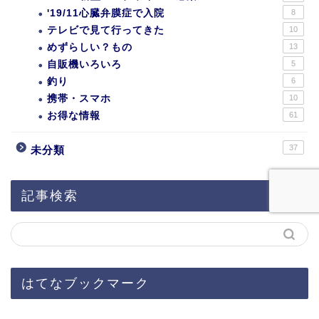
'19/11心臓弁膜症で入院
8
テレビで見て行ってきた
10
めずらしい？もの
13
自販機いろいろ
5
釣り
6
携帯・スマホ
10
お得な情報
61
37
未分類
記事検索
はてなブックマーク