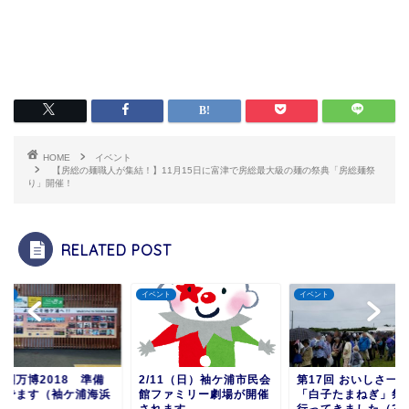
HOME
イベント
【房総の麺職人が集結！】11月15日に富津で房総最大級の麺の祭典「房総麺祭
り」開催！
RELATED POST
ント
イベント
イベント
志團万博2018 準備
2/11（日）袖ケ浦市民会
第17回 おいしさ一
んでます（袖ケ浦海浜
館ファミリー劇場が開催
「白子たまねぎ」祭り