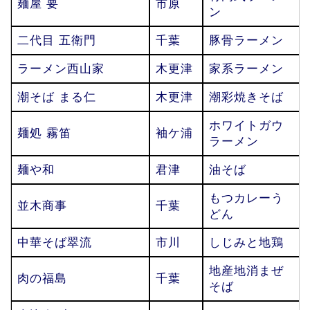
麺屋 要
市原
ン
二代目 五衛門
千葉
豚骨ラーメン
ラーメン西山家
木更津
家系ラーメン
潮そば まる仁
木更津
潮彩焼きそば
ホワイトガウ
麺処 霧笛
袖ケ浦
ラーメン
麺や和
君津
油そば
もつカレーう
並木商事
千葉
どん
中華そば翠流
市川
しじみと地鶏
地産地消まぜ
肉の福島
千葉
そば