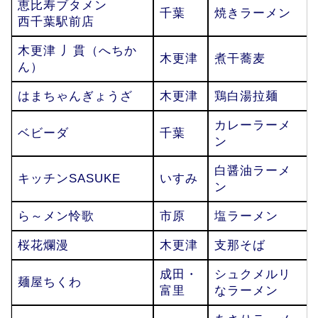
恵比寿ブタメン
千葉
焼きラーメン
西千葉駅前店
木更津 丿貫（へちか
木更津
煮干蕎麦
ん）
はまちゃんぎょうざ
木更津
鶏白湯拉麺
カレーラーメ
ベビーダ
千葉
ン
白醤油ラーメ
キッチンSASUKE
いすみ
ン
ら～メン怜歌
市原
塩ラーメン
桜花爛漫
木更津
支那そば
成田・
シュクメルリ
麺屋ちくわ
富里
なラーメン