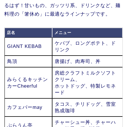
るはず！甘いもの、ガッツリ系、ドリンクなど、麺
料理の「箸休め」に最適なラインナップです。
店名
メニュー
ケバブ、ロングポテト、ド
GIANT KEBAB
リンク
鳥頂
唐揚げ、肉寿司、丼
房総クラフトミルクソフト
みらくるキッチン
クリーム、
カーCheerful
ホットドッグ、特製レモネ
ード
タコス、チリドッグ、雪室
カフェバーmay
熟成珈琲
チャーシュー丼、チャーハ
ぶらうん亭