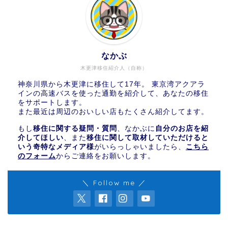
なかぶ
木更津移住紹介人（自称）
神奈川県から木更津に移住して17年。 東京湾アクアラ
インの高速バスを使った通勤を紹介して、あなたの移住
をサポートします。
また最近は周辺のおいしい店もたくさん紹介してます。
もし
移住に関する疑問・質問
、なかぶに
自分のお店を紹
介してほしい
、また
移住に関して取材していただけると
いう奇特なメディア様
がいらっしゃいましたら、
こちら
のフォーム
からご連絡をお願いします。
＼ Follow me ／