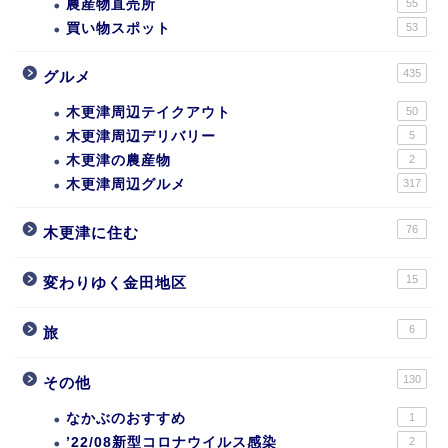
農産物直売所
55
買い物スポット
53
435
グルメ
木更津周辺テイクアウト
50
木更津周辺デリバリー
5
木更津の農産物
2
木更津周辺グルメ
317
76
木更津に住む
15
変わりゆく金田地区
6
旅
130
その他
なかぶのおすすめ
1
’22/08新型コロナウイルス感染
2