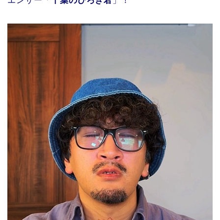
エンサー「
千葉のぴろき君
」！