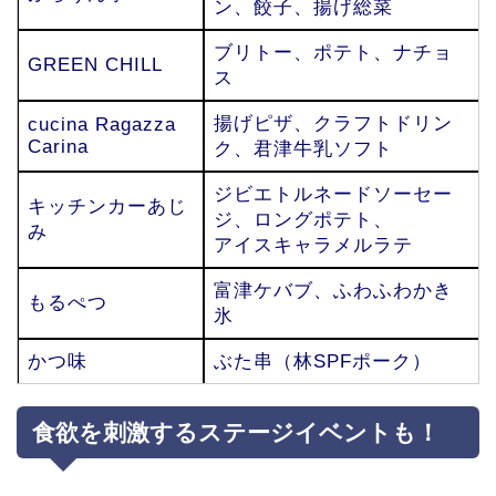
ン、餃子、揚げ総菜
ブリトー、ポテト、ナチョ
GREEN CHILL
ス
揚げピザ、クラフトドリン
cucina Ragazza
Carina
ク、君津牛乳ソフト
ジビエトルネードソーセー
キッチンカーあじ
ジ、ロングポテト、
み
アイスキャラメルラテ
富津ケバブ、ふわふわかき
もるぺつ
氷
かつ味
ぶた串（林SPFポーク）
食欲を刺激するステージイベントも！