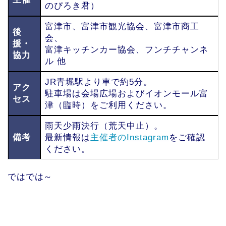
のぴろき君）
富津市、富津市観光協会、富津市商工
後
会、
援・
富津キッチンカー協会、フンチチャンネ
協力
ル 他
JR青堀駅より車で約5分。
アク
駐車場は会場広場およびイオンモール富
セス
津（臨時）をご利用ください。
雨天少雨決行（荒天中止）。
備考
最新情報は
主催者のInstagram
をご確認
ください。
ではでは～