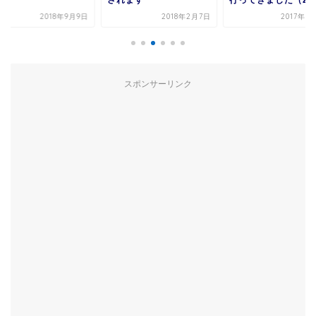
園）
されます
行ってきました（20..
2018年9月9日
2018年2月7日
2017年5
スポンサーリンク