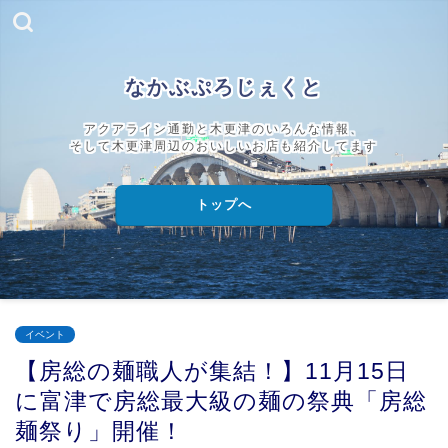
なかぶぷろじぇくと
アクアライン通勤と木更津のいろんな情報、
そして木更津周辺のおいしいお店も紹介してます
トップへ
イベント
【房総の麺職人が集結！】11月15日
に富津で房総最大級の麺の祭典「房総
麺祭り」開催！