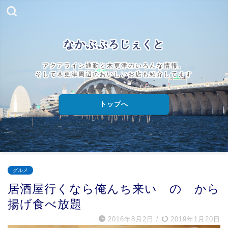
なかぶぷろじぇくと
アクアライン通勤と木更津のいろんな情報、
そして木更津周辺のおいしいお店も紹介してます
トップへ
グルメ
居酒屋行くなら俺んち来い の から
揚げ食べ放題
2016年8月2日
/
2019年1月20日