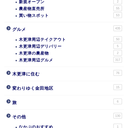
新規オープン
2
農産物直売所
55
買い物スポット
53
435
グルメ
木更津周辺テイクアウト
50
木更津周辺デリバリー
5
木更津の農産物
2
木更津周辺グルメ
317
76
木更津に住む
15
変わりゆく金田地区
6
旅
130
その他
なかぶのおすすめ
1