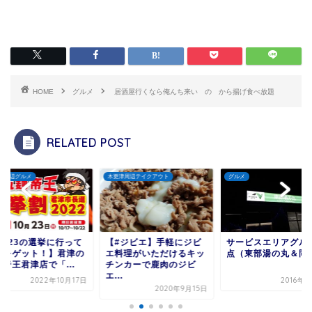
HOME
グルメ
居酒屋行くなら俺んち来い の から揚げ食べ放題
RELATED POST
津周辺グルメ
木更津周辺テイクアウト
グルメ
0/23の選挙に行って
【#ジビエ】手軽にジビ
サービスエリアグル
子をゲット！】君津の
エ料理がいただけるキッ
点（東部湯の丸＆岡
帝王君津店で「...
チンカーで鹿肉のジビ
エ...
2022年10月17日
2016年
2020年9月15日