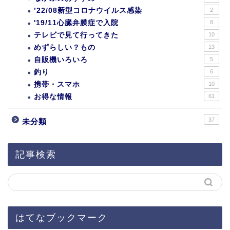
’22/08新型コロナウイルス感染
2
'19/11心臓弁膜症で入院
8
テレビで見て行ってきた
10
めずらしい？もの
13
自販機いろいろ
5
釣り
6
携帯・スマホ
10
お得な情報
61
37
未分類
記事検索
はてなブックマーク