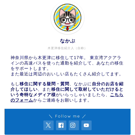
なかぶ
木更津移住紹介人（自称）
神奈川県から木更津に移住して17年。 東京湾アクアラ
インの高速バスを使った通勤を紹介して、あなたの移住
をサポートします。
また最近は周辺のおいしい店もたくさん紹介してます。
もし
移住に関する疑問・質問
、なかぶに
自分のお店を紹
介してほしい
、また
移住に関して取材していただけると
いう奇特なメディア様
がいらっしゃいましたら、
こちら
のフォーム
からご連絡をお願いします。
＼ Follow me ／