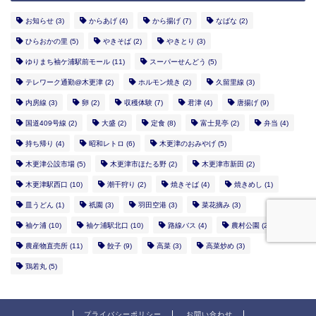
お知らせ
(3)
からあげ
(4)
から揚げ
(7)
なばな
(2)
ひらおかの里
(5)
やきそば
(2)
やきとり
(3)
ゆりまち袖ケ浦駅前モール
(11)
スーパーせんどう
(5)
テレワーク通勤@木更津
(2)
ホルモン焼き
(2)
久留里線
(3)
内房線
(3)
卵
(2)
収穫体験
(7)
君津
(4)
唐揚げ
(9)
国道409号線
(2)
大盛
(2)
定食
(8)
富士見亭
(2)
弁当
(4)
持ち帰り
(4)
昭和レトロ
(6)
木更津のおみやげ
(5)
木更津公設市場
(5)
木更津市ほたる野
(2)
木更津市新田
(2)
木更津駅西口
(10)
潮干狩り
(2)
焼きそば
(4)
焼きめし
(1)
皿うどん
(1)
祇園
(3)
羽田空港
(3)
菜花摘み
(3)
袖ケ浦
(10)
袖ケ浦駅北口
(10)
路線バス
(4)
農村公園
(2)
農産物直売所
(11)
餃子
(9)
高菜
(3)
高菜炒め
(3)
鶏若丸
(5)
プライバシーポリシー
お問い合わせ