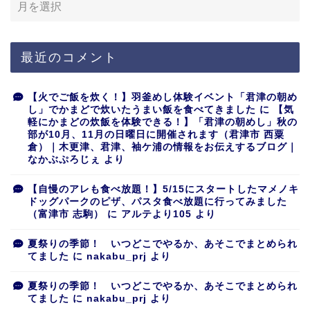
最近のコメント
【火でご飯を炊く！】羽釜めし体験イベント「君津の朝め
し」でかまどで炊いたうまい飯を食べてきました
に
【気
軽にかまどの炊飯を体験できる！】「君津の朝めし」秋の
部が10月、11月の日曜日に開催されます（君津市 西粟
倉）｜木更津、君津、袖ケ浦の情報をお伝えするブログ｜
なかぶぷろじぇ
より
【自慢のアレも食べ放題！】5/15にスタートしたマメノキ
ドッグパークのピザ、パスタ食べ放題に行ってみました
（富津市 志駒）
に
アルテより105
より
夏祭りの季節！ いつどこでやるか、あそこでまとめられ
てました
に
nakabu_prj
より
夏祭りの季節！ いつどこでやるか、あそこでまとめられ
てました
に
nakabu_prj
より