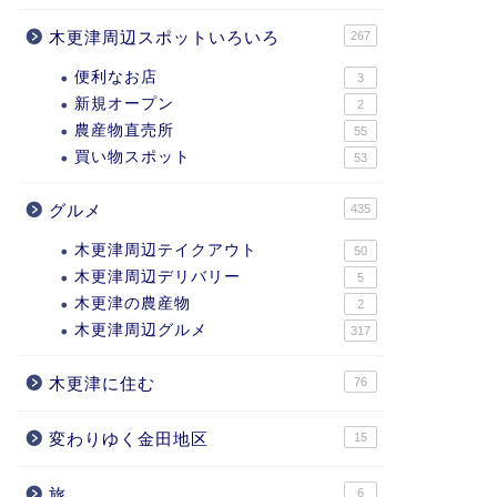
木更津周辺スポットいろいろ
267
便利なお店
3
新規オープン
2
農産物直売所
55
買い物スポット
53
グルメ
435
木更津周辺テイクアウト
50
木更津周辺デリバリー
5
木更津の農産物
2
木更津周辺グルメ
317
木更津に住む
76
変わりゆく金田地区
15
旅
6