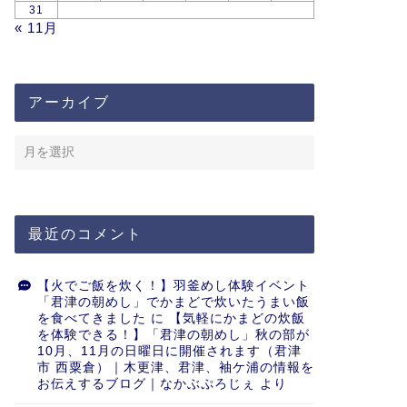
31
« 11月
アーカイブ
最近のコメント
【火でご飯を炊く！】羽釜めし体験イベント
「君津の朝めし」でかまどで炊いたうまい飯
を食べてきました
に
【気軽にかまどの炊飯
を体験できる！】「君津の朝めし」秋の部が
10月、11月の日曜日に開催されます（君津
市 西粟倉）｜木更津、君津、袖ケ浦の情報を
お伝えするブログ｜なかぶぷろじぇ
より