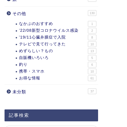
その他
130
なかぶのおすすめ
1
’22/08新型コロナウイルス感染
2
'19/11心臓弁膜症で入院
8
テレビで見て行ってきた
10
めずらしい？もの
13
自販機いろいろ
5
釣り
6
携帯・スマホ
10
お得な情報
61
未分類
37
記事検索