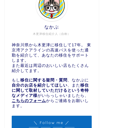
なかぶ
木更津移住紹介人（自称）
神奈川県から木更津に移住して17年。 東
京湾アクアラインの高速バスを使った通
勤を紹介して、あなたの移住をサポート
します。
また最近は周辺のおいしい店もたくさん
紹介してます。
もし
移住に関する疑問・質問
、なかぶに
自分のお店を紹介してほしい
、また
移住
に関して取材していただけるという奇特
なメディア様
がいらっしゃいましたら、
こちらのフォーム
からご連絡をお願いし
ます。
＼ Follow me ／