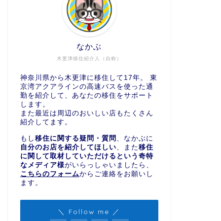
なかぶ
木更津移住紹介人（自称）
神奈川県から木更津に移住して17年。 東
京湾アクアラインの高速バスを使った通
勤を紹介して、あなたの移住をサポート
します。
また最近は周辺のおいしい店もたくさん
紹介してます。
もし
移住に関する疑問・質問
、なかぶに
自分のお店を紹介してほしい
、また
移住
に関して取材していただけるという奇特
なメディア様
がいらっしゃいましたら、
こちらのフォーム
からご連絡をお願いし
ます。
＼ Follow me ／