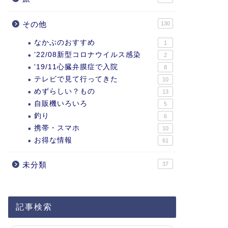
その他
130
なかぶのおすすめ
1
’22/08新型コロナウイルス感染
2
'19/11心臓弁膜症で入院
8
テレビで見て行ってきた
10
めずらしい？もの
13
自販機いろいろ
5
釣り
6
携帯・スマホ
10
お得な情報
61
未分類
37
記事検索