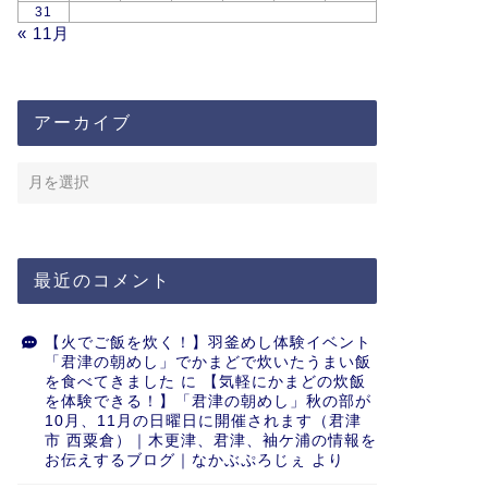
31
« 11月
アーカイブ
最近のコメント
【火でご飯を炊く！】羽釜めし体験イベント
「君津の朝めし」でかまどで炊いたうまい飯
を食べてきました
に
【気軽にかまどの炊飯
を体験できる！】「君津の朝めし」秋の部が
10月、11月の日曜日に開催されます（君津
市 西粟倉）｜木更津、君津、袖ケ浦の情報を
お伝えするブログ｜なかぶぷろじぇ
より