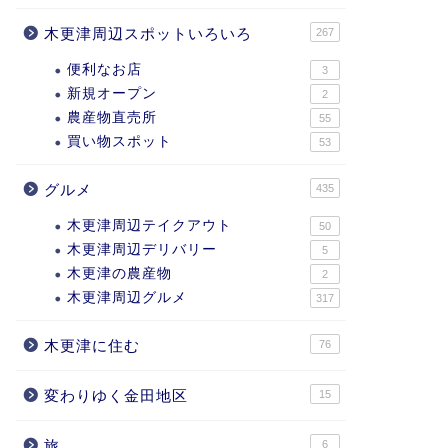
木更津周辺スポットいろいろ
267
便利なお店
3
新規オープン
2
農産物直売所
55
買い物スポット
53
グルメ
435
木更津周辺テイクアウト
50
木更津周辺デリバリー
5
木更津の農産物
2
木更津周辺グルメ
317
木更津に住む
76
変わりゆく金田地区
15
旅
6