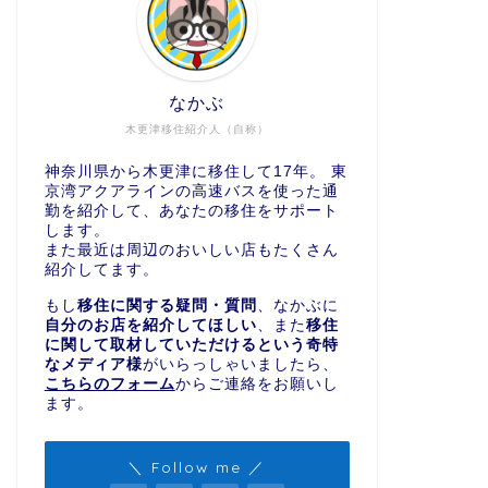
なかぶ
木更津移住紹介人（自称）
神奈川県から木更津に移住して17年。 東
京湾アクアラインの高速バスを使った通
勤を紹介して、あなたの移住をサポート
します。
また最近は周辺のおいしい店もたくさん
紹介してます。
もし
移住に関する疑問・質問
、なかぶに
自分のお店を紹介してほしい
、また
移住
に関して取材していただけるという奇特
なメディア様
がいらっしゃいましたら、
こちらのフォーム
からご連絡をお願いし
ます。
＼ Follow me ／