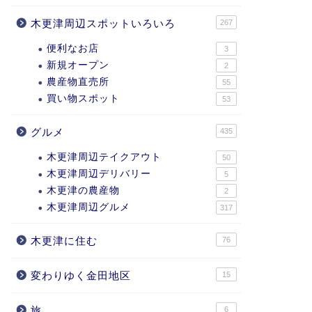
木更津周辺スポットいろいろ
267
便利なお店
3
新規オープン
2
農産物直売所
55
買い物スポット
53
グルメ
435
木更津周辺テイクアウト
50
木更津周辺デリバリー
5
木更津の農産物
2
木更津周辺グルメ
317
木更津に住む
76
変わりゆく金田地区
15
旅
6