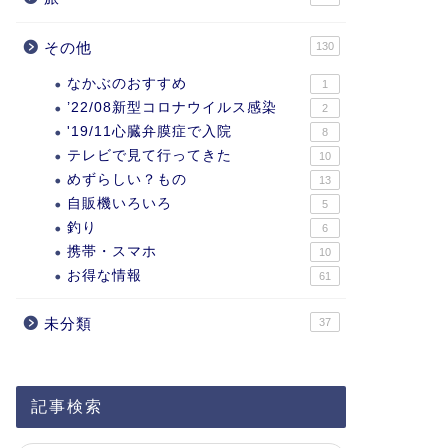
その他
130
なかぶのおすすめ
1
’22/08新型コロナウイルス感染
2
'19/11心臓弁膜症で入院
8
テレビで見て行ってきた
10
めずらしい？もの
13
自販機いろいろ
5
釣り
6
携帯・スマホ
10
お得な情報
61
未分類
37
記事検索