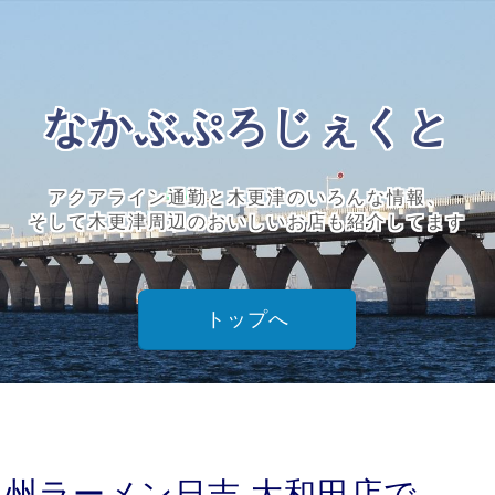
なかぶぷろじぇくと
アクアライン通勤と木更津のいろんな情報、
そして木更津周辺のおいしいお店も紹介してます
トップへ
】九州ラーメン日吉 大和田店で