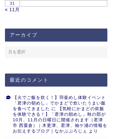
31
« 11月
アーカイブ
最近のコメント
【火でご飯を炊く！】羽釜めし体験イベント
「君津の朝めし」でかまどで炊いたうまい飯
を食べてきました
に
【気軽にかまどの炊飯
を体験できる！】「君津の朝めし」秋の部が
10月、11月の日曜日に開催されます（君津
市 西粟倉）｜木更津、君津、袖ケ浦の情報を
お伝えするブログ｜なかぶぷろじぇ
より