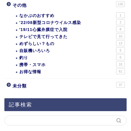
130
その他
なかぶのおすすめ
1
’22/08新型コロナウイルス感染
2
'19/11心臓弁膜症で入院
8
テレビで見て行ってきた
10
めずらしい？もの
13
自販機いろいろ
5
釣り
6
携帯・スマホ
10
お得な情報
61
37
未分類
記事検索