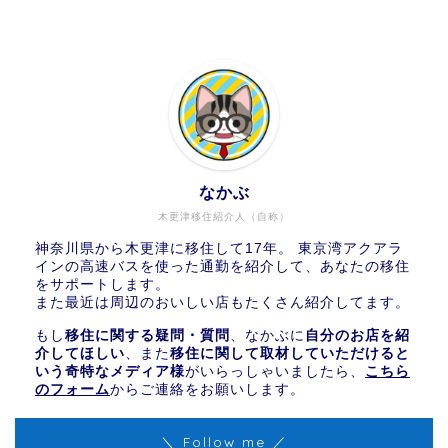
なかぶ
木更津移住紹介人（自称）
神奈川県から木更津に移住して17年。 東京湾アクアラ
インの高速バスを使った通勤を紹介して、あなたの移住
をサポートします。
また最近は周辺のおいしい店もたくさん紹介してます。
もし
移住に関する疑問・質問
、なかぶに
自分のお店を紹
介してほしい
、また
移住に関して取材していただけると
いう奇特なメディア様
がいらっしゃいましたら、
こちら
のフォーム
からご連絡をお願いします。
＼ Follow me ／