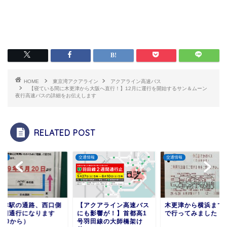
HOME
東京湾アクアライン
アクアライン高速バス
【寝ている間に木更津から大阪へ直行！】12月に運行を開始するサン＆ムーン
夜行高速バスの詳細をお伝えします
RELATED POST
交通情報
交通情報
の通路、西口側
【アクアライン高速バス
木更津から横浜までJR
行になります
にも影響が！】首都高1
で行ってみました
から）
号羽田線の大師橋架け