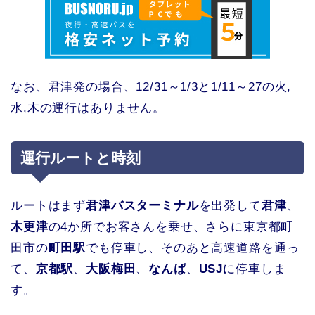
なお、君津発の場合、12/31～1/3と1/11～27の火,
水,木の運行はありません。
運行ルートと時刻
ルートはまず
君津バスターミナル
を出発して
君津
、
木更津
の4か所でお客さんを乗せ、さらに東京都町
田市の
町田駅
でも停車し、そのあと高速道路を通っ
て、
京都駅
、
大阪梅田
、
なんば
、
USJ
に停車しま
す。