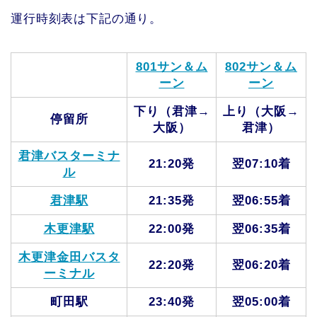
運行時刻表は下記の通り。
801サン＆ム
802サン＆ム
ーン
ーン
下り（君津→
上り（大阪→
停留所
大阪）
君津）
君津バスターミナ
21:20発
翌07:10着
ル
君津駅
21:35発
翌06:55着
木更津駅
22:00発
翌06:35着
木更津金田バスタ
22:20発
翌06:20着
ーミナル
町田駅
23:40発
翌05:00着