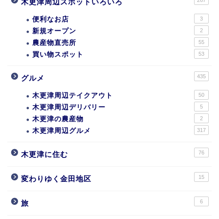
木更津周辺スポットいろいろ
便利なお店
3
新規オープン
2
農産物直売所
55
買い物スポット
53
435
グルメ
木更津周辺テイクアウト
50
木更津周辺デリバリー
5
木更津の農産物
2
木更津周辺グルメ
317
76
木更津に住む
15
変わりゆく金田地区
6
旅