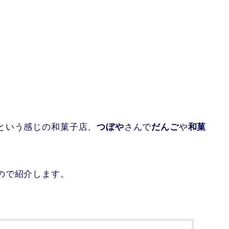
という感じの和菓子店、
つぼや
さんで
だんご
や
和菓
ので紹介します。