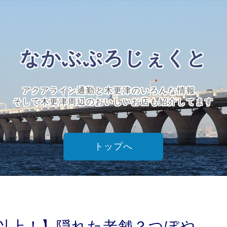
なかぶぷろじぇくと
アクアライン通勤と木更津のいろんな情報、
そして木更津周辺のおいしいお店も紹介してます
トップへ
年以上！】隠れた老舗？つぼや