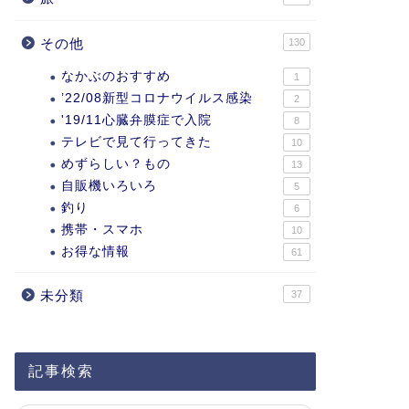
その他
130
なかぶのおすすめ
1
’22/08新型コロナウイルス感染
2
'19/11心臓弁膜症で入院
8
テレビで見て行ってきた
10
めずらしい？もの
13
自販機いろいろ
5
釣り
6
携帯・スマホ
10
お得な情報
61
未分類
37
記事検索