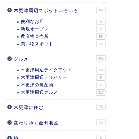
木更津周辺スポットいろいろ
267
便利なお店
3
新規オープン
2
農産物直売所
55
買い物スポット
53
グルメ
435
木更津周辺テイクアウト
50
木更津周辺デリバリー
5
木更津の農産物
2
木更津周辺グルメ
317
木更津に住む
76
変わりゆく金田地区
15
旅
6