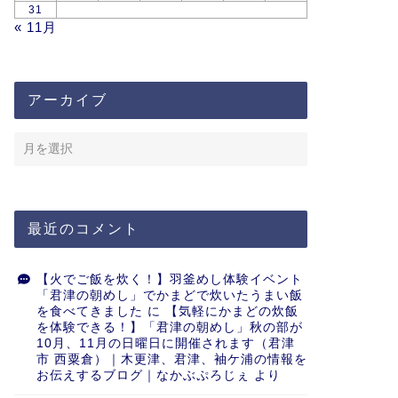
31
« 11月
アーカイブ
最近のコメント
【火でご飯を炊く！】羽釜めし体験イベント
「君津の朝めし」でかまどで炊いたうまい飯
を食べてきました
に
【気軽にかまどの炊飯
を体験できる！】「君津の朝めし」秋の部が
10月、11月の日曜日に開催されます（君津
市 西粟倉）｜木更津、君津、袖ケ浦の情報を
お伝えするブログ｜なかぶぷろじぇ
より