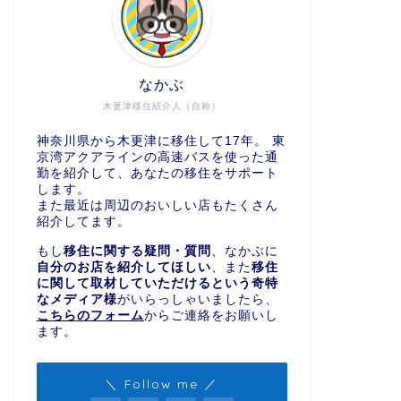
なかぶ
木更津移住紹介人（自称）
神奈川県から木更津に移住して17年。 東
京湾アクアラインの高速バスを使った通
勤を紹介して、あなたの移住をサポート
します。
また最近は周辺のおいしい店もたくさん
紹介してます。
もし
移住に関する疑問・質問
、なかぶに
自分のお店を紹介してほしい
、また
移住
に関して取材していただけるという奇特
なメディア様
がいらっしゃいましたら、
こちらのフォーム
からご連絡をお願いし
ます。
＼ Follow me ／