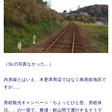
（SLの写真なかった…）
内房線とはいえ、木更津周辺ではなく南房総地区で
すが…。
房総観光キャンペーン「ちょっとひと息、房総休
日。」の一環で、勝浦－館山間で運行するそうで