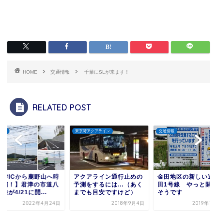
HOME
交通情報
千葉にSLが来ます！
RELATED POST
情報
東京湾アクアライン
交通情報
君津ICから鹿野山へ時
アクアライン通行止めの
金田地区の新しい道路
短縮！】君津の市道八
予測をするには…（あく
田1号線 やっと開
線が4/21に開...
までも目安ですけど）
そうです
2022年4月24日
2018年9月4日
2019年7