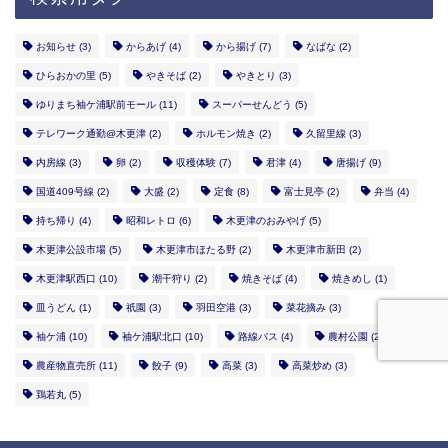
お知らせ
(3)
からあげ
(4)
から揚げ
(7)
なばな
(2)
ひらおかの里
(5)
やきそば
(2)
やきとり
(3)
ゆりまち袖ケ浦駅前モール
(11)
スーパーせんどう
(5)
テレワーク通勤@木更津
(2)
ホルモン焼き
(2)
久留里線
(3)
内房線
(3)
卵
(2)
収穫体験
(7)
君津
(4)
唐揚げ
(9)
国道409号線
(2)
大盛
(2)
定食
(8)
富士見亭
(2)
弁当
(4)
持ち帰り
(4)
昭和レトロ
(6)
木更津のおみやげ
(5)
木更津公設市場
(5)
木更津市ほたる野
(2)
木更津市新田
(2)
木更津駅西口
(10)
潮干狩り
(2)
焼きそば
(4)
焼きめし
(1)
皿うどん
(1)
祇園
(3)
羽田空港
(3)
菜花摘み
(3)
袖ケ浦
(10)
袖ケ浦駅北口
(10)
路線バス
(4)
農村公園
(2)
農産物直売所
(11)
餃子
(9)
高菜
(3)
高菜炒め
(3)
鶏若丸
(5)