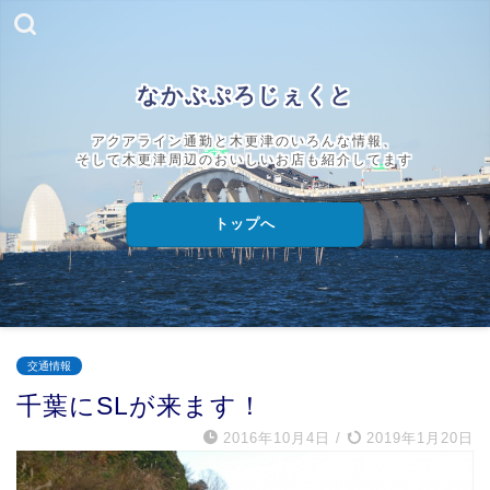
なかぶぷろじぇくと
アクアライン通勤と木更津のいろんな情報、
そして木更津周辺のおいしいお店も紹介してます
トップへ
交通情報
千葉にSLが来ます！
2016年10月4日
/
2019年1月20日