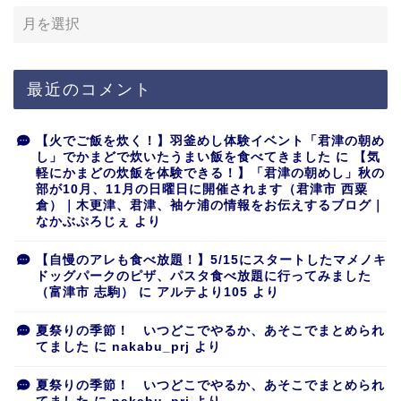
最近のコメント
【火でご飯を炊く！】羽釜めし体験イベント「君津の朝め
し」でかまどで炊いたうまい飯を食べてきました
に
【気
軽にかまどの炊飯を体験できる！】「君津の朝めし」秋の
部が10月、11月の日曜日に開催されます（君津市 西粟
倉）｜木更津、君津、袖ケ浦の情報をお伝えするブログ｜
なかぶぷろじぇ
より
【自慢のアレも食べ放題！】5/15にスタートしたマメノキ
ドッグパークのピザ、パスタ食べ放題に行ってみました
（富津市 志駒）
に
アルテより105
より
夏祭りの季節！ いつどこでやるか、あそこでまとめられ
てました
に
nakabu_prj
より
夏祭りの季節！ いつどこでやるか、あそこでまとめられ