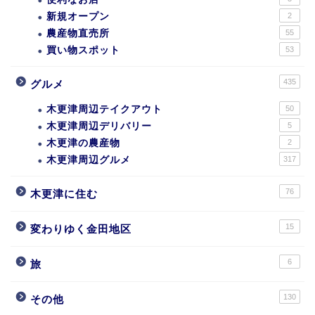
新規オープン
2
農産物直売所
55
買い物スポット
53
435
グルメ
木更津周辺テイクアウト
50
木更津周辺デリバリー
5
木更津の農産物
2
木更津周辺グルメ
317
76
木更津に住む
15
変わりゆく金田地区
6
旅
130
その他