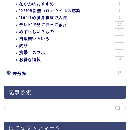
なかぶのおすすめ
1
’22/08新型コロナウイルス感染
2
'19/11心臓弁膜症で入院
8
テレビで見て行ってきた
10
めずらしい？もの
13
自販機いろいろ
5
釣り
6
携帯・スマホ
10
お得な情報
61
37
未分類
記事検索
はてなブックマーク