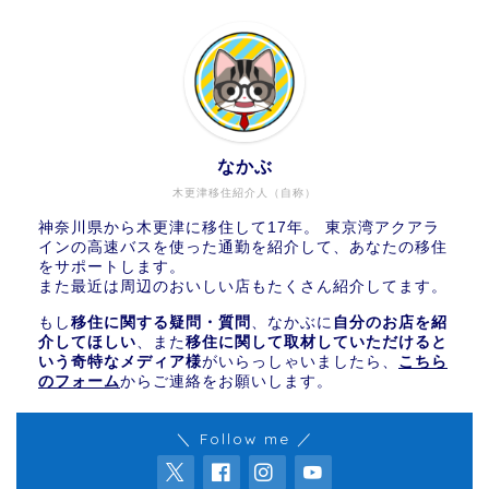
なかぶ
木更津移住紹介人（自称）
神奈川県から木更津に移住して17年。 東京湾アクアラ
インの高速バスを使った通勤を紹介して、あなたの移住
をサポートします。
また最近は周辺のおいしい店もたくさん紹介してます。
もし
移住に関する疑問・質問
、なかぶに
自分のお店を紹
介してほしい
、また
移住に関して取材していただけると
いう奇特なメディア様
がいらっしゃいましたら、
こちら
のフォーム
からご連絡をお願いします。
＼ Follow me ／