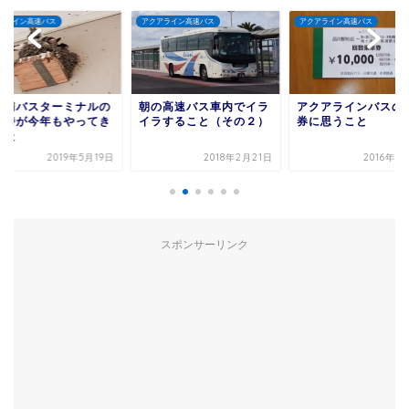
アライン高速バス
アクアライン高速バス
アクアライン高速バス
ケ浦バスターミナルの
朝の高速バス車内でイラ
アクアラインバスの
物詩が今年もやってき
イラすること（その２）
券に思うこと
した
2019年5月19日
2018年2月21日
2016年6
スポンサーリンク