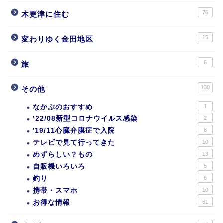
76
木更津に住む
15
変わりゆく金田地区
6
旅
130
その他
なかぶのおすすめ
1
’22/08新型コロナウイルス感染
2
'19/11心臓弁膜症で入院
8
テレビで見て行ってきた
10
めずらしい？もの
13
自販機いろいろ
5
釣り
6
携帯・スマホ
10
お得な情報
61