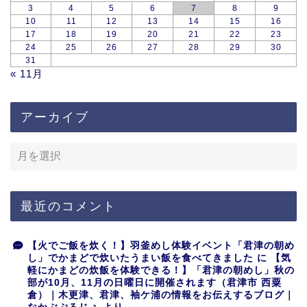
3
4
5
6
7
8
9
10
11
12
13
14
15
16
17
18
19
20
21
22
23
24
25
26
27
28
29
30
31
« 11月
アーカイブ
最近のコメント
【火でご飯を炊く！】羽釜めし体験イベント「君津の朝め
し」でかまどで炊いたうまい飯を食べてきました
に
【気
軽にかまどの炊飯を体験できる！】「君津の朝めし」秋の
部が10月、11月の日曜日に開催されます（君津市 西粟
倉）｜木更津、君津、袖ケ浦の情報をお伝えするブログ｜