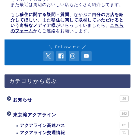
また最近は周辺のおいしい店もたくさん紹介してます。
もし
移住に関する疑問・質問
、なかぶに
自分のお店を紹
介してほしい
、また
移住に関して取材していただけると
いう奇特なメディア様
がいらっしゃいましたら、
こちら
のフォーム
からご連絡をお願いします。
＼ Follow me ／
カテゴリから選ぶ
26
お知らせ
162
東京湾アクアライン
アクアライン高速バス
121
アクアライン交通情報
31