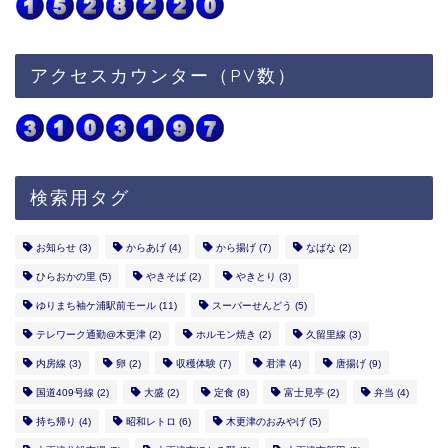
アクセスカウンター（PV数）
検索用タグ
お知らせ
(3)
からあげ
(4)
から揚げ
(7)
なばな
(2)
ひらおかの里
(5)
やきそば
(2)
やきとり
(3)
ゆりまち袖ケ浦駅前モール
(11)
スーパーせんどう
(5)
テレワーク通勤@木更津
(2)
ホルモン焼き
(2)
久留里線
(3)
内房線
(3)
卵
(2)
収穫体験
(7)
君津
(4)
唐揚げ
(9)
国道409号線
(2)
大盛
(2)
定食
(8)
富士見亭
(2)
弁当
(4)
持ち帰り
(4)
昭和レトロ
(6)
木更津のおみやげ
(5)