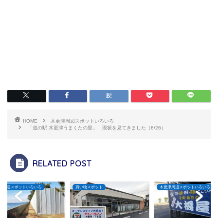
HOME
木更津周辺スポットいろいろ
「道の駅 木更津うまくたの里」 現状を見てきました（8/26）
RELATED POST
津周辺スポットいろいろ
買い物スポット
木更津周辺スポットいろいろ