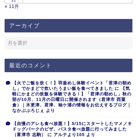
31
« 11月
アーカイブ
最近のコメント
【火でご飯を炊く！】羽釜めし体験イベント「君津の朝め
し」でかまどで炊いたうまい飯を食べてきました
に
【気
軽にかまどの炊飯を体験できる！】「君津の朝めし」秋の
部が10月、11月の日曜日に開催されます（君津市 西粟
倉）｜木更津、君津、袖ケ浦の情報をお伝えするブログ｜
なかぶぷろじぇ
より
【自慢のアレも食べ放題！】5/15にスタートしたマメノキ
ドッグパークのピザ、パスタ食べ放題に行ってみました
（富津市 志駒）
に
アルテより105
より