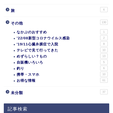
6
旅
130
その他
なかぶのおすすめ
1
’22/08新型コロナウイルス感染
2
'19/11心臓弁膜症で入院
8
テレビで見て行ってきた
10
めずらしい？もの
13
自販機いろいろ
5
釣り
6
携帯・スマホ
10
お得な情報
61
37
未分類
記事検索