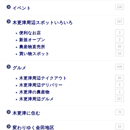
106
イベント
267
木更津周辺スポットいろいろ
便利なお店
3
新規オープン
2
農産物直売所
55
買い物スポット
53
435
グルメ
木更津周辺テイクアウト
50
木更津周辺デリバリー
5
木更津の農産物
2
木更津周辺グルメ
317
76
木更津に住む
15
変わりゆく金田地区