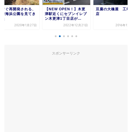
うすぐ再開発される、
【NEW OPEN！】木更
豆腐の大橋屋 工場
居崎海浜公園を見てき
津駅近くにセブンイレブ
店
した
ン木更津1丁目店が...
2020年1月27日
2022年12月21日
2016年12
スポンサーリンク