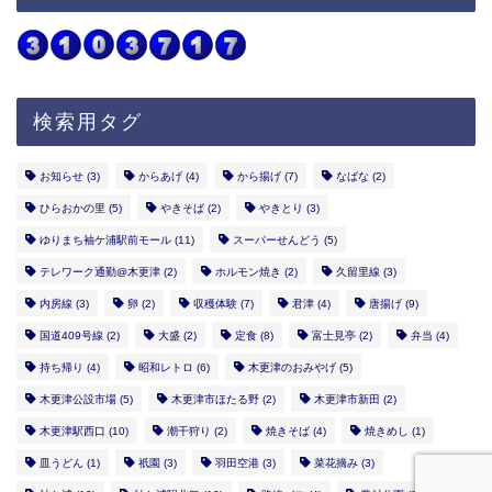
検索用タグ
お知らせ
(3)
からあげ
(4)
から揚げ
(7)
なばな
(2)
ひらおかの里
(5)
やきそば
(2)
やきとり
(3)
ゆりまち袖ケ浦駅前モール
(11)
スーパーせんどう
(5)
テレワーク通勤@木更津
(2)
ホルモン焼き
(2)
久留里線
(3)
内房線
(3)
卵
(2)
収穫体験
(7)
君津
(4)
唐揚げ
(9)
国道409号線
(2)
大盛
(2)
定食
(8)
富士見亭
(2)
弁当
(4)
持ち帰り
(4)
昭和レトロ
(6)
木更津のおみやげ
(5)
木更津公設市場
(5)
木更津市ほたる野
(2)
木更津市新田
(2)
木更津駅西口
(10)
潮干狩り
(2)
焼きそば
(4)
焼きめし
(1)
皿うどん
(1)
祇園
(3)
羽田空港
(3)
菜花摘み
(3)