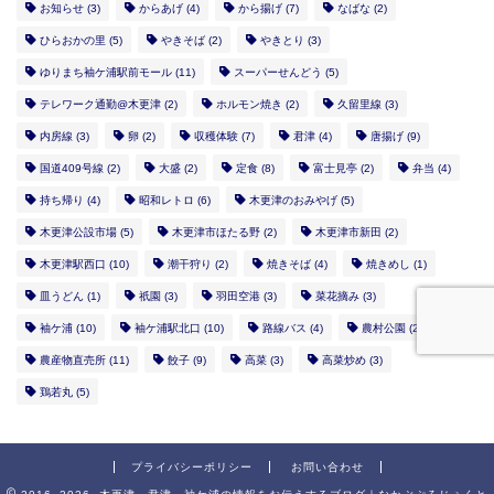
お知らせ
(3)
からあげ
(4)
から揚げ
(7)
なばな
(2)
ひらおかの里
(5)
やきそば
(2)
やきとり
(3)
ゆりまち袖ケ浦駅前モール
(11)
スーパーせんどう
(5)
テレワーク通勤@木更津
(2)
ホルモン焼き
(2)
久留里線
(3)
内房線
(3)
卵
(2)
収穫体験
(7)
君津
(4)
唐揚げ
(9)
国道409号線
(2)
大盛
(2)
定食
(8)
富士見亭
(2)
弁当
(4)
持ち帰り
(4)
昭和レトロ
(6)
木更津のおみやげ
(5)
木更津公設市場
(5)
木更津市ほたる野
(2)
木更津市新田
(2)
木更津駅西口
(10)
潮干狩り
(2)
焼きそば
(4)
焼きめし
(1)
皿うどん
(1)
祇園
(3)
羽田空港
(3)
菜花摘み
(3)
袖ケ浦
(10)
袖ケ浦駅北口
(10)
路線バス
(4)
農村公園
(2)
農産物直売所
(11)
餃子
(9)
高菜
(3)
高菜炒め
(3)
鶏若丸
(5)
プライバシーポリシー
お問い合わせ