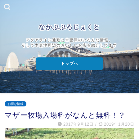
なかぶぷろじぇくと
アクアライン通勤と木更津のいろんな情報、
そして木更津周辺のおいしいお店も紹介してます
トップへ
お得な情報
マザー牧場入場料がなんと無料！？
2017年9月12日
/
2019年1月20日