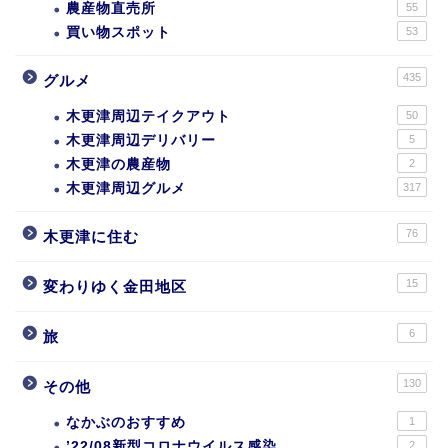
農産物直売所
55
買い物スポット
53
435
グルメ
木更津周辺テイクアウト
50
木更津周辺デリバリー
5
木更津の農産物
2
木更津周辺グルメ
317
76
木更津に住む
15
変わりゆく金田地区
6
旅
130
その他
なかぶのおすすめ
1
’22/08新型コロナウイルス感染
2