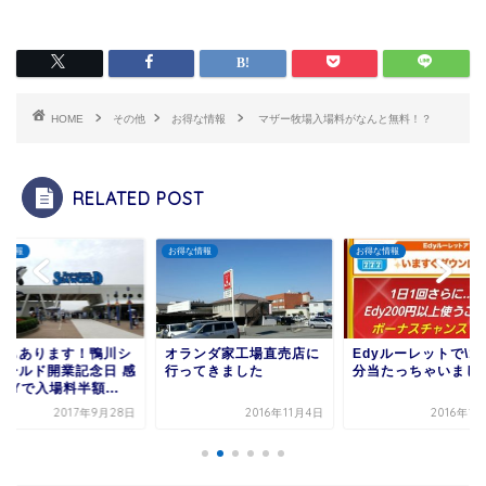
HOME
その他
お得な情報
マザー牧場入場料がなんと無料！？
RELATED POST
な情報
お得な情報
お得な情報
年もあります！鴨川シ
オランダ家工場直売店に
Edyルーレットで\1,
ワールド開業記念日 感
行ってきました
分当たっちゃいまし
AYで入場料半額...
2017年9月28日
2016年11月4日
2016年1