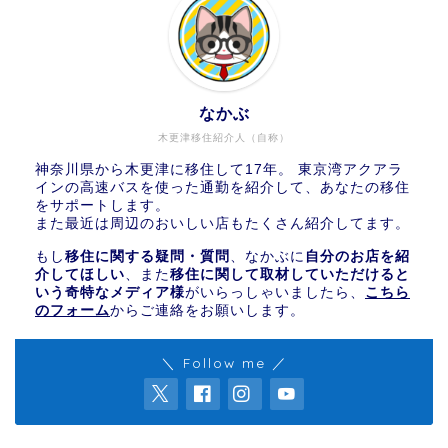
なかぶ
木更津移住紹介人（自称）
神奈川県から木更津に移住して17年。 東京湾アクアラ
インの高速バスを使った通勤を紹介して、あなたの移住
をサポートします。
また最近は周辺のおいしい店もたくさん紹介してます。
もし
移住に関する疑問・質問
、なかぶに
自分のお店を紹
介してほしい
、また
移住に関して取材していただけると
いう奇特なメディア様
がいらっしゃいましたら、
こちら
のフォーム
からご連絡をお願いします。
＼ Follow me ／