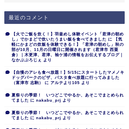
最近のコメント
【火でご飯を炊く！】羽釜めし体験イベント「君津の朝め
し」でかまどで炊いたうまい飯を食べてきました
に
【気
軽にかまどの炊飯を体験できる！】「君津の朝めし」秋の
部が10月、11月の日曜日に開催されます（君津市 西粟
倉）｜木更津、君津、袖ケ浦の情報をお伝えするブログ｜
なかぶぷろじぇ
より
【自慢のアレも食べ放題！】5/15にスタートしたマメノキ
ドッグパークのピザ、パスタ食べ放題に行ってみました
（富津市 志駒）
に
アルテより105
より
夏祭りの季節！ いつどこでやるか、あそこでまとめられ
てました
に
nakabu_prj
より
夏祭りの季節！ いつどこでやるか、あそこでまとめられ
てました
に
nakabu_prj
より