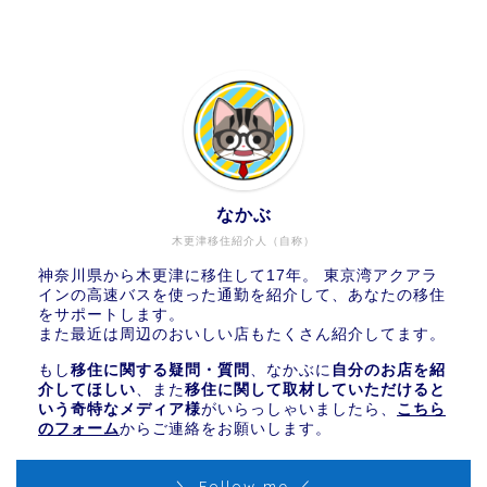
なかぶ
木更津移住紹介人（自称）
神奈川県から木更津に移住して17年。 東京湾アクアラ
インの高速バスを使った通勤を紹介して、あなたの移住
をサポートします。
また最近は周辺のおいしい店もたくさん紹介してます。
もし
移住に関する疑問・質問
、なかぶに
自分のお店を紹
介してほしい
、また
移住に関して取材していただけると
いう奇特なメディア様
がいらっしゃいましたら、
こちら
のフォーム
からご連絡をお願いします。
＼ Follow me ／