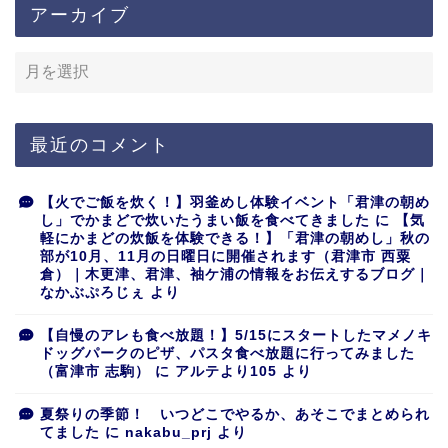
アーカイブ
最近のコメント
【火でご飯を炊く！】羽釜めし体験イベント「君津の朝め
し」でかまどで炊いたうまい飯を食べてきました
に
【気
軽にかまどの炊飯を体験できる！】「君津の朝めし」秋の
部が10月、11月の日曜日に開催されます（君津市 西粟
倉）｜木更津、君津、袖ケ浦の情報をお伝えするブログ｜
なかぶぷろじぇ
より
【自慢のアレも食べ放題！】5/15にスタートしたマメノキ
ドッグパークのピザ、パスタ食べ放題に行ってみました
（富津市 志駒）
に
アルテより105
より
夏祭りの季節！ いつどこでやるか、あそこでまとめられ
てました
に
nakabu_prj
より