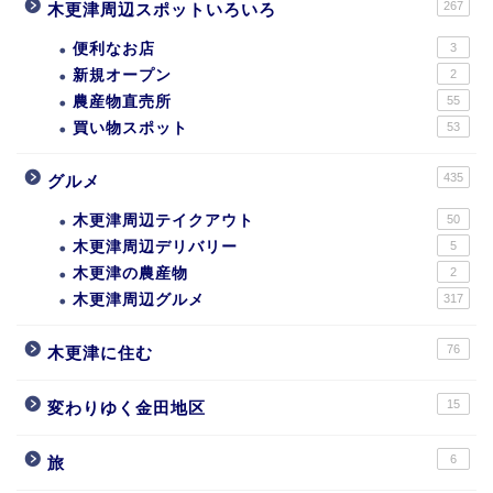
267
木更津周辺スポットいろいろ
便利なお店
3
新規オープン
2
農産物直売所
55
買い物スポット
53
435
グルメ
木更津周辺テイクアウト
50
木更津周辺デリバリー
5
木更津の農産物
2
木更津周辺グルメ
317
76
木更津に住む
15
変わりゆく金田地区
6
旅