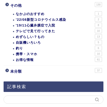
130
その他
なかぶのおすすめ
1
’22/08新型コロナウイルス感染
2
'19/11心臓弁膜症で入院
8
テレビで見て行ってきた
10
めずらしい？もの
13
自販機いろいろ
5
釣り
6
携帯・スマホ
10
お得な情報
61
37
未分類
記事検索