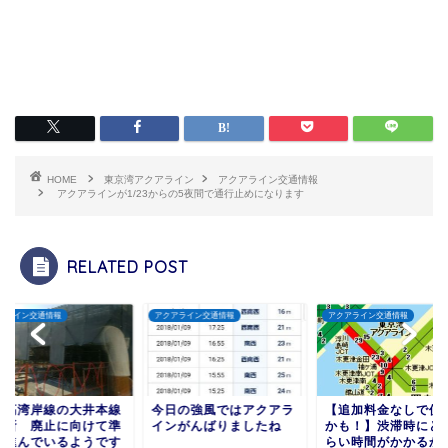
HOME
東京湾アクアライン
アクアライン交通情報
アクアラインが1/23からの5夜間で通行止めになります
RELATED POST
アライン交通情報
アクアライン交通情報
アクアライン交通情報
都高湾岸線の大井本線
今日の強風ではアクアラ
【追加料金なしで使
金所 廃止に向けて準
インがんばりましたね
かも！】渋滞時にど
が進んでいるようです
らい時間がかかるか