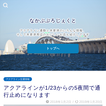
なかぶぷろじぇくと
アクアライン通勤と木更津のいろんな情報、
そして木更津周辺のおいしいお店も紹介してます
トップへ
アクアライン交通情報
アクアラインが1/23からの5夜間で通
行止めになります
2018年1月2日
/
2019年1月20日