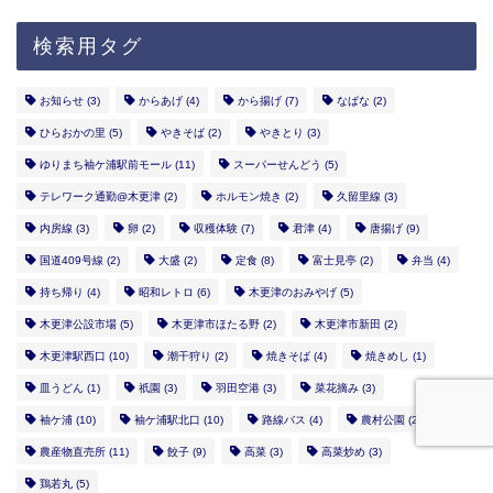
検索用タグ
お知らせ
(3)
からあげ
(4)
から揚げ
(7)
なばな
(2)
ひらおかの里
(5)
やきそば
(2)
やきとり
(3)
ゆりまち袖ケ浦駅前モール
(11)
スーパーせんどう
(5)
テレワーク通勤@木更津
(2)
ホルモン焼き
(2)
久留里線
(3)
内房線
(3)
卵
(2)
収穫体験
(7)
君津
(4)
唐揚げ
(9)
国道409号線
(2)
大盛
(2)
定食
(8)
富士見亭
(2)
弁当
(4)
持ち帰り
(4)
昭和レトロ
(6)
木更津のおみやげ
(5)
木更津公設市場
(5)
木更津市ほたる野
(2)
木更津市新田
(2)
木更津駅西口
(10)
潮干狩り
(2)
焼きそば
(4)
焼きめし
(1)
皿うどん
(1)
祇園
(3)
羽田空港
(3)
菜花摘み
(3)
袖ケ浦
(10)
袖ケ浦駅北口
(10)
路線バス
(4)
農村公園
(2)
農産物直売所
(11)
餃子
(9)
高菜
(3)
高菜炒め
(3)
鶏若丸
(5)