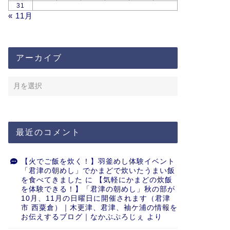
31
« 11月
アーカイブ
最近のコメント
【火でご飯を炊く！】羽釜めし体験イベント
「君津の朝めし」でかまどで炊いたうまい飯
を食べてきました
に
【気軽にかまどの炊飯
を体験できる！】「君津の朝めし」秋の部が
10月、11月の日曜日に開催されます（君津
市 西粟倉）｜木更津、君津、袖ケ浦の情報を
お伝えするブログ｜なかぶぷろじぇ
より