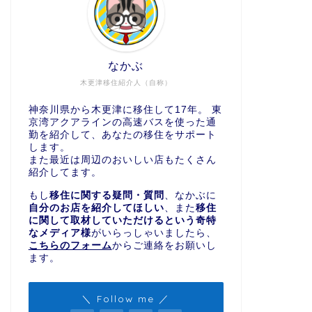
なかぶ
木更津移住紹介人（自称）
神奈川県から木更津に移住して17年。 東
京湾アクアラインの高速バスを使った通
勤を紹介して、あなたの移住をサポート
します。
また最近は周辺のおいしい店もたくさん
紹介してます。
もし
移住に関する疑問・質問
、なかぶに
自分のお店を紹介してほしい
、また
移住
に関して取材していただけるという奇特
なメディア様
がいらっしゃいましたら、
こちらのフォーム
からご連絡をお願いし
ます。
＼ Follow me ／