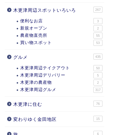
木更津周辺スポットいろいろ
267
便利なお店
3
新規オープン
2
農産物直売所
55
買い物スポット
53
グルメ
435
木更津周辺テイクアウト
50
木更津周辺デリバリー
5
木更津の農産物
2
木更津周辺グルメ
317
木更津に住む
76
変わりゆく金田地区
15
旅
6