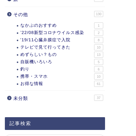
その他
130
なかぶのおすすめ
1
’22/08新型コロナウイルス感染
2
'19/11心臓弁膜症で入院
8
テレビで見て行ってきた
10
めずらしい？もの
13
自販機いろいろ
5
釣り
6
携帯・スマホ
10
お得な情報
61
未分類
37
記事検索