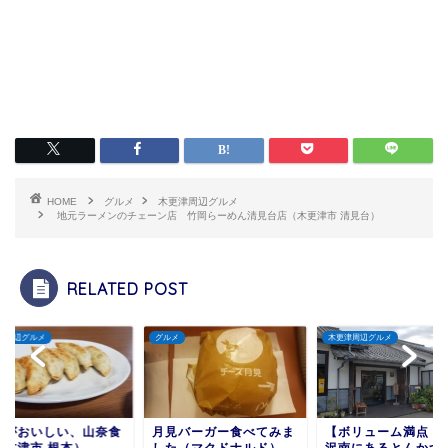
HOME
グルメ
木更津周辺グルメ
地元ラーメンのチェーン店 竹岡らーめん清見台店（木更津市 清見台）
RELATED POST
メ
木更津周辺グルメ
木更津周辺グルメ
見バーガー食べてみま
【ボリューム満点！】畑
からあげとやきとり