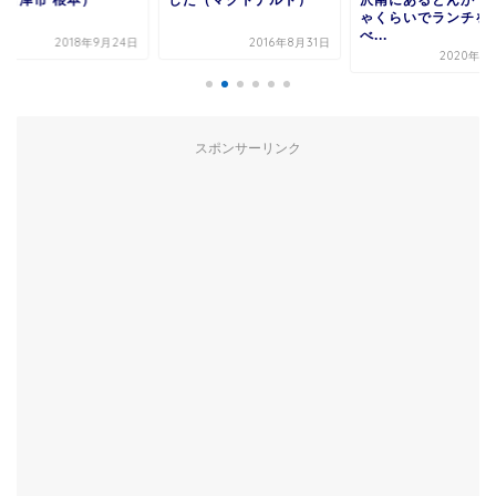
た（マクドナルド）
沢南にあるとんかつのひ
弁当のお店 鶏若丸
ゃくらいでランチを食
更津市 永井作）
べ...
2016年8月31日
2019年3
2020年11月9日
スポンサーリンク