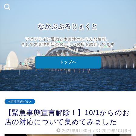
なかぶぷろじぇくと
アクアライン通勤と木更津のいろんな情報、
そして木更津周辺のおいしいお店も紹介してます
トップへ
木更津周辺グルメ
【緊急事態宣言解除！】10/1からのお
店の対応について集めてみました
2021年9月30日
/
2021年10月6日