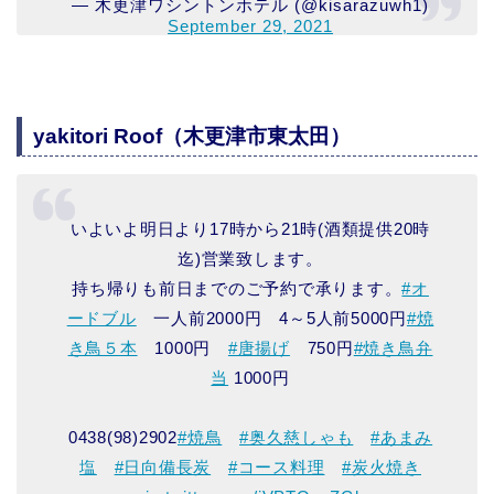
— 木更津ワシントンホテル (@kisarazuwh1)
September 29, 2021
yakitori Roof（木更津市東太田）
いよいよ明日より17時から21時(酒類提供20時
迄)営業致します。
持ち帰りも前日までのご予約で承ります。
#オ
ードブル
一人前2000円 4～5人前5000円
#焼
き鳥５本
1000円
#唐揚げ
750円
#焼き鳥弁
当
1000円
0438(98)2902
#焼鳥
#奥久慈しゃも
#あまみ
塩
#日向備長炭
#コース料理
#炭火焼き