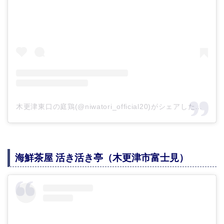
木更津東口の庭鶏(@niwatori_official20)がシェアした投稿
海鮮茶屋 活き活き亭（木更津市富士見）