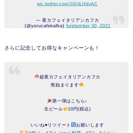
pic.twitter.com/J0UiLHdvAC
— 夜カフェイタリアンカフカ
(@yorucafekafka)
September 30, 2021
さらに記念してお得なキャンペーンも！
超夜カフェイタリアンカフカ
祭始まります
第一弾はこちら↓
生ビール
10円(税込)
いいね
♥
リツイート
お願いします
#祭り
#アルコール解禁
#TV
#イベン