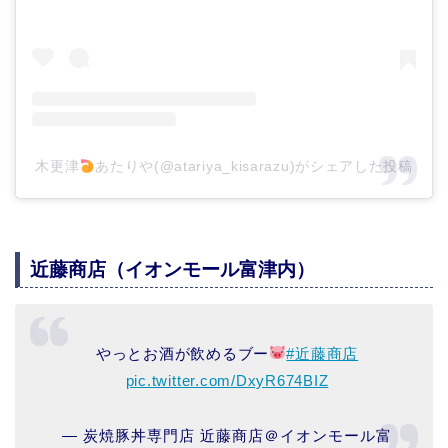
木更津
あたりや(@atariya_kisarazu)がシェアした投稿
近藤商店（イオンモール富津内）
やっとお酒が飲めるブー
#近藤商店
pic.twitter.com/DxyR674BIZ
— 炭焼豚丼専門店 近藤商店＠イオンモール富