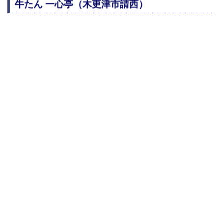
牛たん 一心亭（木更津市請西）