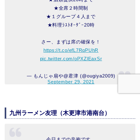
★全席２時間制
★１グループ４人まで
★料理ﾗｽﾄｵｰﾀﾞｰ20時
さー、まずは席の確保を！
https://t.co/efL7RqPUhR
pic.twitter.com/oPXZlEaxSr
— もんじゃ扇や@君津 (@ougiya2009)
September 29, 2021
九州ラーメン友理（木更津市港南台）
今日までの辛抱です。