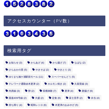
アクセスカウンター（PV数）
検索用タグ
お知らせ
(3)
からあげ
(4)
から揚げ
(7)
なばな
(2)
ひらおかの里
(5)
やきそば
(2)
やきとり
(3)
ゆりまち袖ケ浦駅前モール
(11)
スーパーせんどう
(5)
テレワーク通勤@木更津
(2)
ホルモン焼き
(2)
久留里線
(3)
内房線
(3)
卵
(2)
収穫体験
(7)
君津
(4)
唐揚げ
(9)
国道409号線
(2)
大盛
(2)
定食
(8)
富士見亭
(2)
弁当
(4)
持ち帰り
(4)
昭和レトロ
(6)
木更津のおみやげ
(5)