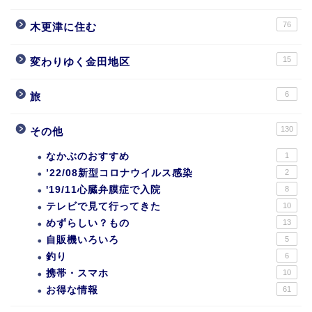
76
木更津に住む
15
変わりゆく金田地区
6
旅
130
その他
なかぶのおすすめ
1
’22/08新型コロナウイルス感染
2
'19/11心臓弁膜症で入院
8
テレビで見て行ってきた
10
めずらしい？もの
13
自販機いろいろ
5
釣り
6
携帯・スマホ
10
お得な情報
61