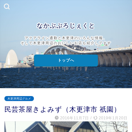
なかぶぷろじぇくと
アクアライン通勤と木更津のいろんな情報、
そして木更津周辺のおいしいお店も紹介してます
トップへ
木更津周辺グルメ
民芸茶屋きよみず（木更津市 祇園）
2016年11月7日
/
2019年1月20日