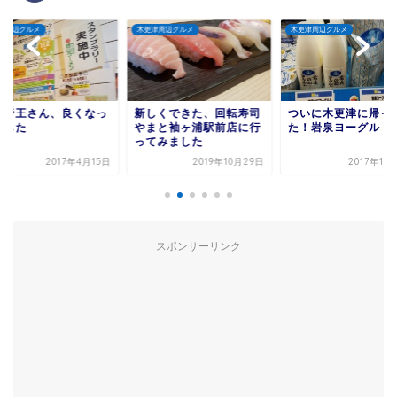
更津周辺グルメ
木更津周辺グルメ
木更津周辺グルメ
しくできた、回転寿司
ついに木更津に帰ってき
【カレーだけじゃ
まと袖ヶ浦駅前店に行
た！岩泉ヨーグルト
揚げも！】袖ケ浦
てみました
にあるリトル屋
2019年10月29日
2017年12月11日
2022年
スポンサーリンク