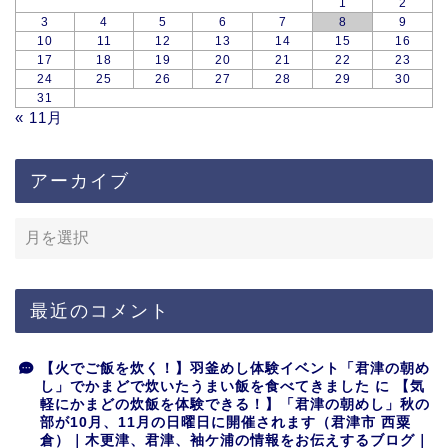
1
2
3
4
5
6
7
8
9
10
11
12
13
14
15
16
17
18
19
20
21
22
23
24
25
26
27
28
29
30
31
« 11月
アーカイブ
最近のコメント
【火でご飯を炊く！】羽釜めし体験イベント「君津の朝め
し」でかまどで炊いたうまい飯を食べてきました
に
【気
軽にかまどの炊飯を体験できる！】「君津の朝めし」秋の
部が10月、11月の日曜日に開催されます（君津市 西粟
倉）｜木更津、君津、袖ケ浦の情報をお伝えするブログ｜