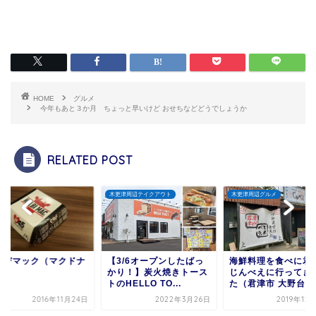
HOME
グルメ
今年もあと３か月 ちょっと早いけど おせちなどどうでしょうか
RELATED POST
木更津周辺テイクアウト
木更津周辺グルメ
グルメ
【3/6オープンしたばっ
海鮮料理を食べに君津の
菜の花とうふ
かり！】炭火焼きトース
じんべえに行ってきまし
腐
トのHELLO TO...
た（君津市 大野台）
2022年3月26日
2019年12月16日
20