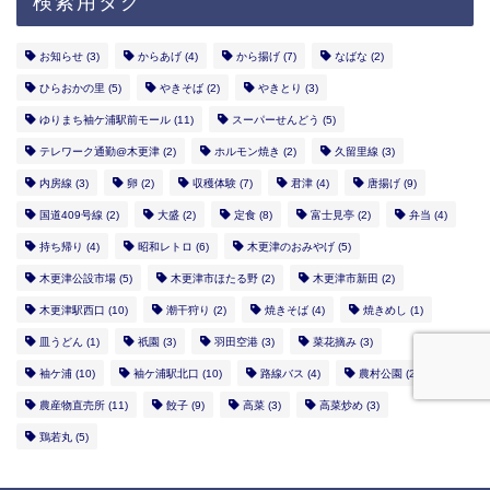
検索用タグ
お知らせ
(3)
からあげ
(4)
から揚げ
(7)
なばな
(2)
ひらおかの里
(5)
やきそば
(2)
やきとり
(3)
ゆりまち袖ケ浦駅前モール
(11)
スーパーせんどう
(5)
テレワーク通勤@木更津
(2)
ホルモン焼き
(2)
久留里線
(3)
内房線
(3)
卵
(2)
収穫体験
(7)
君津
(4)
唐揚げ
(9)
国道409号線
(2)
大盛
(2)
定食
(8)
富士見亭
(2)
弁当
(4)
持ち帰り
(4)
昭和レトロ
(6)
木更津のおみやげ
(5)
木更津公設市場
(5)
木更津市ほたる野
(2)
木更津市新田
(2)
木更津駅西口
(10)
潮干狩り
(2)
焼きそば
(4)
焼きめし
(1)
皿うどん
(1)
祇園
(3)
羽田空港
(3)
菜花摘み
(3)
袖ケ浦
(10)
袖ケ浦駅北口
(10)
路線バス
(4)
農村公園
(2)
農産物直売所
(11)
餃子
(9)
高菜
(3)
高菜炒め
(3)
鶏若丸
(5)