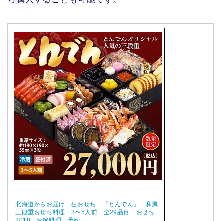
北海道からお届け 生おせち 『とんでん』 和風
三段重おせち料理 3〜5人前 全29品目 おせち
2018 お節料理 予約