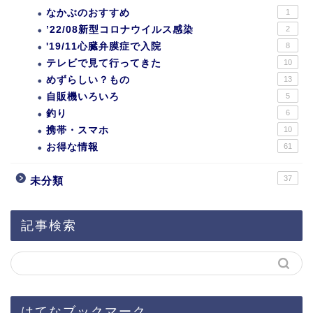
なかぶのおすすめ
1
’22/08新型コロナウイルス感染
2
'19/11心臓弁膜症で入院
8
テレビで見て行ってきた
10
めずらしい？もの
13
自販機いろいろ
5
釣り
6
携帯・スマホ
10
お得な情報
61
37
未分類
記事検索
はてなブックマーク