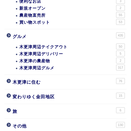
便利なお店
3
新規オープン
2
農産物直売所
55
買い物スポット
53
435
グルメ
木更津周辺テイクアウト
50
木更津周辺デリバリー
5
木更津の農産物
2
木更津周辺グルメ
317
76
木更津に住む
15
変わりゆく金田地区
6
旅
130
その他