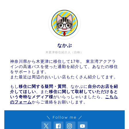
なかぶ
木更津移住紹介人（自称）
神奈川県から木更津に移住して17年。 東京湾アクアラ
インの高速バスを使った通勤を紹介して、あなたの移住
をサポートします。
また最近は周辺のおいしい店もたくさん紹介してます。
もし
移住に関する疑問・質問
、なかぶに
自分のお店を紹
介してほしい
、また
移住に関して取材していただけると
いう奇特なメディア様
がいらっしゃいましたら、
こちら
のフォーム
からご連絡をお願いします。
＼ Follow me ／