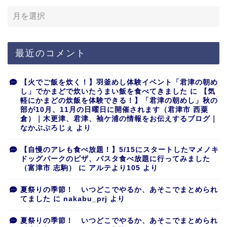
最近のコメント
【火でご飯を炊く！】羽釜めし体験イベント「君津の朝め
し」でかまどで炊いたうまい飯を食べてきました
に
【気
軽にかまどの炊飯を体験できる！】「君津の朝めし」秋の
部が10月、11月の日曜日に開催されます（君津市 西粟
倉）｜木更津、君津、袖ケ浦の情報をお伝えするブログ｜
なかぶぷろじぇ
より
【自慢のアレも食べ放題！】5/15にスタートしたマメノキ
ドッグパークのピザ、パスタ食べ放題に行ってみました
（富津市 志駒）
に
アルテより105
より
夏祭りの季節！ いつどこでやるか、あそこでまとめられ
てました
に
nakabu_prj
より
夏祭りの季節！ いつどこでやるか、あそこでまとめられ