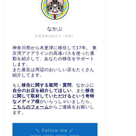
なかぶ
木更津移住紹介人（自称）
神奈川県から木更津に移住して17年。 東
京湾アクアラインの高速バスを使った通
勤を紹介して、あなたの移住をサポート
します。
また最近は周辺のおいしい店もたくさん
紹介してます。
もし
移住に関する疑問・質問
、なかぶに
自分のお店を紹介してほしい
、また
移住
に関して取材していただけるという奇特
なメディア様
がいらっしゃいましたら、
こちらのフォーム
からご連絡をお願いし
ます。
＼ Follow me ／