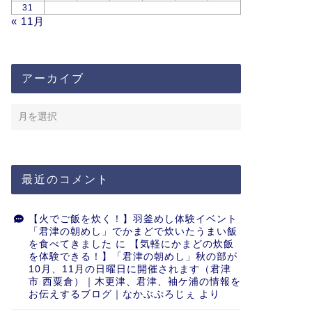
31
« 11月
アーカイブ
最近のコメント
【火でご飯を炊く！】羽釜めし体験イベント
「君津の朝めし」でかまどで炊いたうまい飯
を食べてきました
に
【気軽にかまどの炊飯
を体験できる！】「君津の朝めし」秋の部が
10月、11月の日曜日に開催されます（君津
市 西粟倉）｜木更津、君津、袖ケ浦の情報を
お伝えするブログ｜なかぶぷろじぇ
より