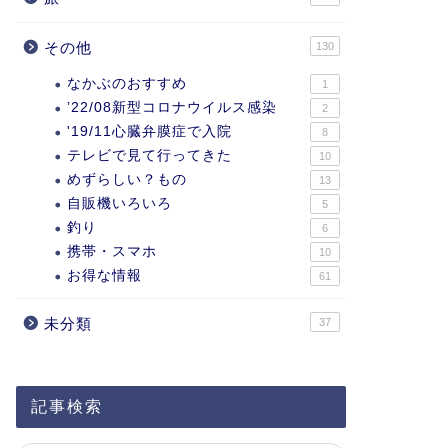
その他
130
なかぶのおすすめ
1
’22/08新型コロナウイルス感染
2
'19/11心臓弁膜症で入院
8
テレビで見て行ってきた
10
めずらしい？もの
13
自販機いろいろ
5
釣り
6
携帯・スマホ
10
お得な情報
61
未分類
37
記事検索