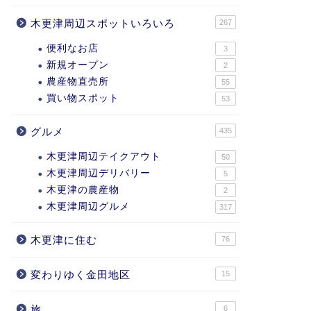
木更津周辺スポットいろいろ
267
便利なお店
3
新規オープン
2
農産物直売所
55
買い物スポット
53
グルメ
435
木更津周辺テイクアウト
50
木更津周辺デリバリー
5
木更津の農産物
2
木更津周辺グルメ
317
木更津に住む
76
変わりゆく金田地区
15
旅
6