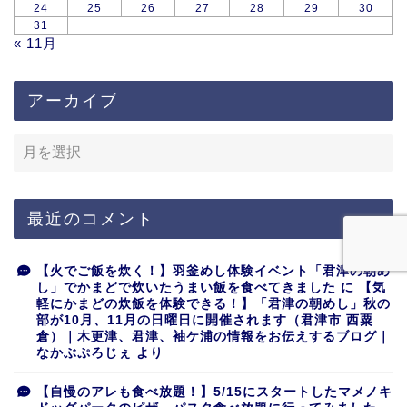
24
25
26
27
28
29
30
31
« 11月
アーカイブ
最近のコメント
【火でご飯を炊く！】羽釜めし体験イベント「君津の朝め
し」でかまどで炊いたうまい飯を食べてきました
に
【気
軽にかまどの炊飯を体験できる！】「君津の朝めし」秋の
部が10月、11月の日曜日に開催されます（君津市 西粟
倉）｜木更津、君津、袖ケ浦の情報をお伝えするブログ｜
なかぶぷろじぇ
より
【自慢のアレも食べ放題！】5/15にスタートしたマメノキ