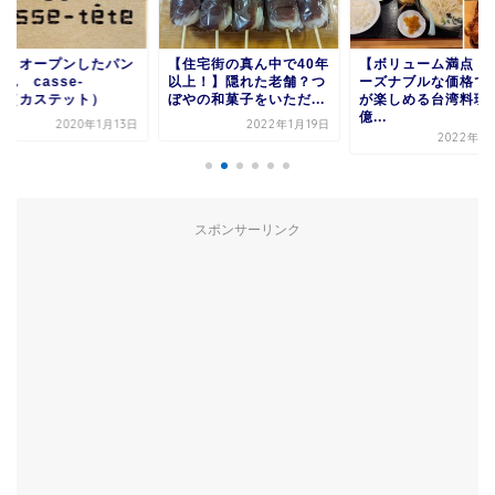
住宅街の真ん中で40年
【ボリューム満点！】リ
ニコニコドライブイ
上！】隠れた老舗？つ
ーズナブルな価格で中華
（富津市 竹岡）
やの和菓子をいただ...
が楽しめる台湾料理泓
億...
2022年1月19日
2016年
2022年7月11日
スポンサーリンク