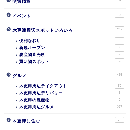
82
交通情報
106
イベント
267
木更津周辺スポットいろいろ
便利なお店
3
新規オープン
2
農産物直売所
55
買い物スポット
53
435
グルメ
木更津周辺テイクアウト
50
木更津周辺デリバリー
5
木更津の農産物
2
木更津周辺グルメ
317
76
木更津に住む