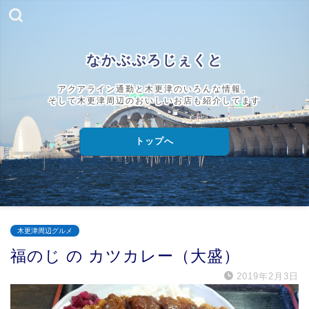
なかぶぷろじぇくと
アクアライン通勤と木更津のいろんな情報、
そして木更津周辺のおいしいお店も紹介してます
トップへ
木更津周辺グルメ
福のじ の カツカレー（大盛）
2019年2月3日