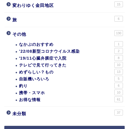
15
変わりゆく金田地区
6
旅
130
その他
なかぶのおすすめ
1
’22/08新型コロナウイルス感染
2
'19/11心臓弁膜症で入院
8
テレビで見て行ってきた
10
めずらしい？もの
13
自販機いろいろ
5
釣り
6
携帯・スマホ
10
お得な情報
61
37
未分類